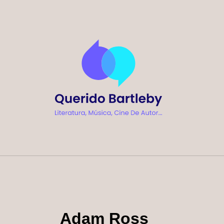
Ir
al
contenido
Adam Ross