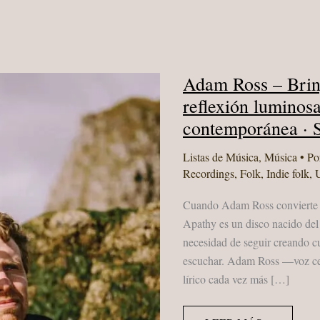
Adam Ross – Brin
reflexión luminosa
contemporánea · 
Listas de Música
,
Música
• Po
Recordings
,
Folk
,
Indie folk
,
Cuando Adam Ross convierte la
Apathy es un disco nacido del
necesidad de seguir creando 
escuchar. Adam Ross —voz cent
lírico cada vez más […]