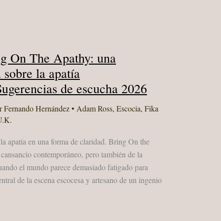
g On The Apathy: una
 sobre la apatía
Sugerencias de escucha 2026
r
Fernando Hernández
•
Adam Ross
,
Escocia
,
Fika
U.K.
 apatía en una forma de claridad. Bring On the
 cansancio contemporáneo, pero también de la
cuando el mundo parece demasiado fatigado para
ral de la escena escocesa y artesano de un ingenio