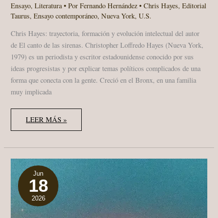
Ensayo
,
Literatura
• Por
Fernando Hernández
•
Chris Hayes
,
Editorial
Taurus
,
Ensayo contemporáneo
,
Nueva York
,
U.S.
Chris Hayes: trayectoria, formación y evolución intelectual del autor
de El canto de las sirenas. Christopher Loffredo Hayes (Nueva York,
1979) es un periodista y escritor estadounidense conocido por sus
ideas progresistas y por explicar temas políticos complicados de una
forma que conecta con la gente. Creció en el Bronx, en una familia
muy implicada
CHRIS
LEER MÁS »
HAYES
Y
LA
ECONOMÍA
DE
LA
ATENCIÓN:
“EL
Jun
18
CANTO
DE
LAS
2026
SIRENAS”