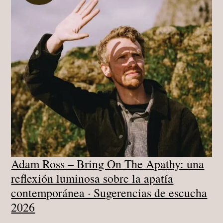
ARMONÍAS
Y
ORFEBRERÍA
·
SUGERENCIAS
DE
ESCUCHA
2026
Adam Ross – Bring On The Apathy: una
reflexión luminosa sobre la apatía
contemporánea · Sugerencias de escucha
2026