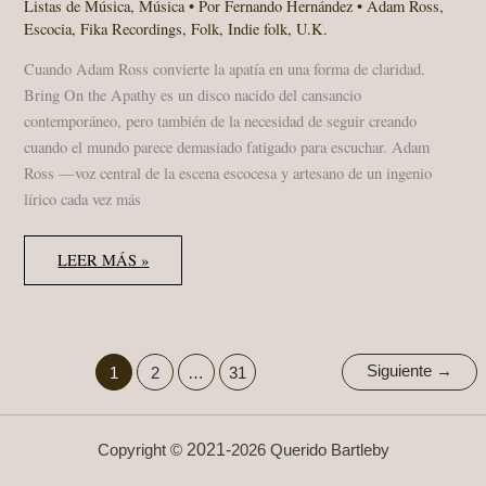
Listas de Música
,
Música
• Por
Fernando Hernández
•
Adam Ross
,
Escocia
,
Fika Recordings
,
Folk
,
Indie folk
,
U.K.
Cuando Adam Ross convierte la apatía en una forma de claridad.
Bring On the Apathy es un disco nacido del cansancio
contemporáneo, pero también de la necesidad de seguir creando
cuando el mundo parece demasiado fatigado para escuchar. Adam
Ross —voz central de la escena escocesa y artesano de un ingenio
lírico cada vez más
ADAM
LEER MÁS »
ROSS
–
BRING
ON
THE
APATHY:
UNA
Siguiente
→
1
2
…
31
REFLEXIÓN
LUMINOSA
SOBRE
LA
APATÍA
2021-
Copyright ©
2026 Querido Bartleby
CONTEMPORÁNEA
·