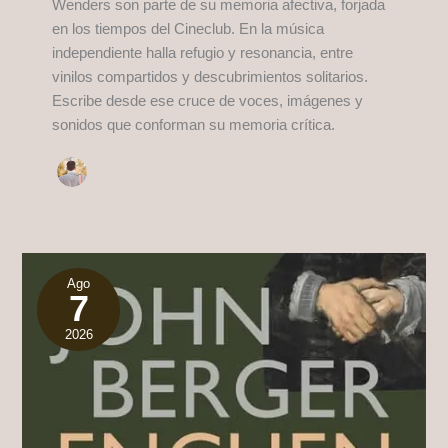
Wenders son parte de su memoria afectiva, forjada
en los tiempos del Cineclub. En la música
independiente halla refugio y resonancia, entre
vinilos compartidos y descubrimientos solitarios.
Escribe desde ese cruce de voces, imágenes y
sonidos que conforman su memoria crítica.
Ago
7
2026