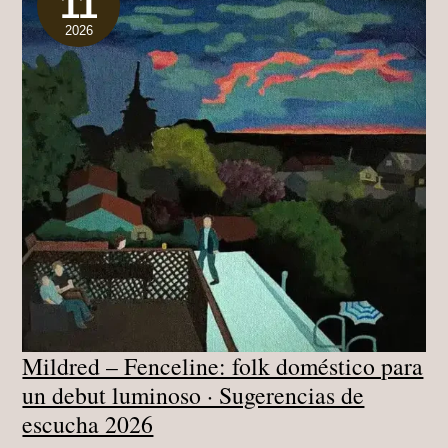
11
PRESENTE
2026
Mildred – Fenceline: folk doméstico para
un debut luminoso · Sugerencias de
escucha 2026