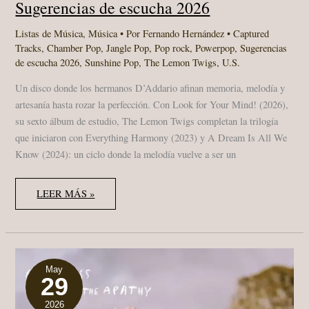
Sugerencias de escucha 2026
Listas de Música
,
Música
• Por
Fernando Hernández
•
Captured
Tracks
,
Chamber Pop
,
Jangle Pop
,
Pop rock
,
Powerpop
,
Sugerencias
de escucha 2026
,
Sunshine Pop
,
The Lemon Twigs
,
U.S.
Un disco donde los hermanos D’Addario afinan memoria, melodía y
artesanía hasta rozar la perfección. Con Look for Your Mind! (2026),
su sexto álbum de estudio, The Lemon Twigs completan la trilogía
que iniciaron con Everything Harmony (2023) y A Dream Is All We
Know (2024): un ciclo donde la melodía vuelve a ser un
THE
LEER MÁS »
LEMON
TWIGS
–
LOOK
FOR
YOUR
MIND!:
UN
May
29
ÁLBUM
LUMINOSO
ENTRE
2026
GUITARRAS,