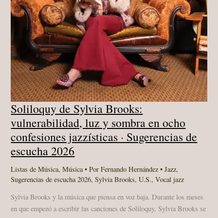
Soliloquy de Sylvia Brooks:
vulnerabilidad, luz y sombra en ocho
confesiones jazzísticas · Sugerencias de
escucha 2026
Listas de Música
,
Música
• Por
Fernando Hernández
•
Jazz
,
Sugerencias de escucha 2026
,
Sylvia Brooks
,
U.S.
,
Vocal jazz
Sylvia Brooks y la música que piensa en voz baja. Durante los meses
en que empezó a escribir las canciones de Soliloquy, Sylvia Brooks se