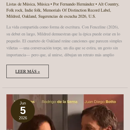
Listas de Música
,
Música
• Por
Fernando Hernández
•
Alt Country
,
Folk rock
,
Indie folk
,
Memorials Of Distinction Record Label
,
Mildred
,
Oakland
,
Sugerencias de escucha 2026
,
U.S.
La vida compartida como forma de escritura. Con Fenceline (2026),
su debut en largo, Mildred demuestran que la épica puede estar en lo
pequeño. El cuarteto de Oakland reúne canciones que parecen simples
viñetas —una conversación torpe, un día que se estira, un gesto sin
importancia— pero que, al unirse, dibujan un retrato más amplio
MILDRED
LEER MÁS »
–
FENCELINE:
FOLK
DOMÉSTICO
PARA
UN
DEBUT
LUMINOSO
Jun
5
·
SUGERENCIAS
DE
2026
ESCUCHA
2026