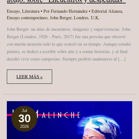
Ensayo
,
Literatura
• Por
Fernando Hernández
•
Editorial Alianza
,
Ensayo contemporáneo
,
John Berger
,
Londres
,
U.K.
John Berger: un atlas de encuentros, imágenes y supervivencias. John
Berger (Londres, 1926 – París, 2017) fue una persona que observó
con mucha atención todo lo que ocurrió en su tiempo. Aunque estudió
pintura, se dedicó a escribir sobre arte y a contar historias, y al final
decidió vivir como campesino. Siempre prefirió mantenerse al […]
JOHN
LEER MÁS »
BERGER
Y
EL
ARTE
DE
MIRAR
DESDE
ABAJO:
Jul
30
SOBRE
“ENCUENTROS
Y
2026
DESPEDIDAS”