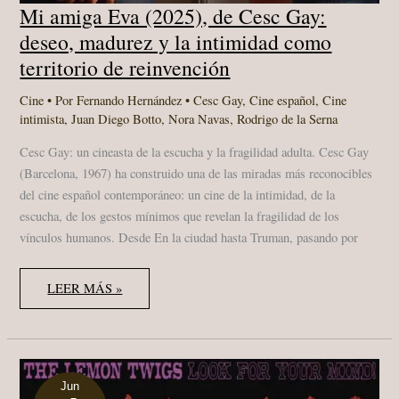
Mi amiga Eva (2025), de Cesc Gay:
deseo, madurez y la intimidad como
territorio de reinvención
Cine
• Por
Fernando Hernández
•
Cesc Gay
,
Cine español
,
Cine
intimista
,
Juan Diego Botto
,
Nora Navas
,
Rodrigo de la Serna
Cesc Gay: un cineasta de la escucha y la fragilidad adulta. Cesc Gay
(Barcelona, 1967) ha construido una de las miradas más reconocibles
del cine español contemporáneo: un cine de la intimidad, de la
escucha, de los gestos mínimos que revelan la fragilidad de los
vínculos humanos. Desde En la ciudad hasta Truman, pasando por
MI
LEER MÁS »
AMIGA
EVA
(2025),
DE
CESC
GAY:
DESEO,
MADUREZ
Jun