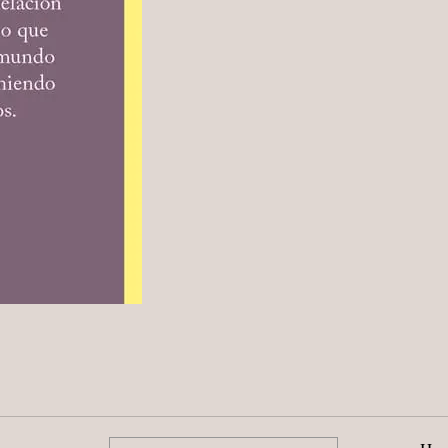
BLATT
&
RÍOS