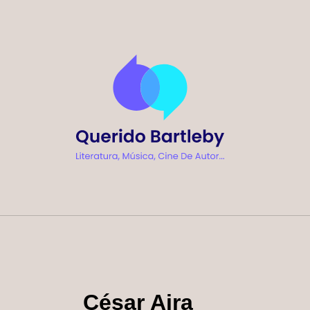
Ir
al
contenido
César Aira