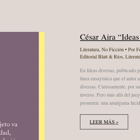
César Aira “Ideas
Literatura
,
No Ficción
• Por
F
Editorial Blatt & Ríos
,
Literat
En Ideas diversas, publicado p
línea ensayística que el autor
diversas. Curiosamente, por sus
inverso. Pero más allá del jue
prometen: una amalgama lúci
CÉSAR
LEER MÁS »
AIRA
“IDEAS
DIVERSAS”