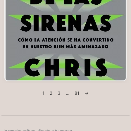
1
2
3
…
81
→