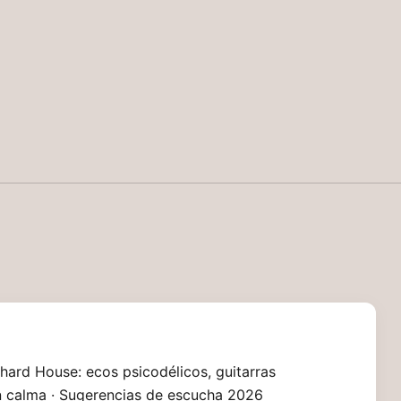
hard House: ecos psicodélicos, guitarras
en calma · Sugerencias de escucha 2026