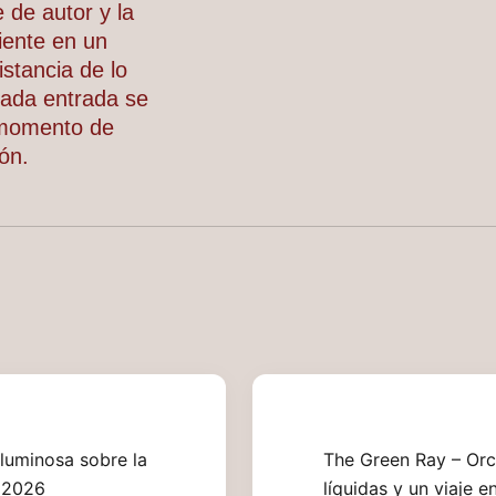
e de autor y la
iente en un
stancia de lo
cada entrada se
 momento de
ión.
luminosa sobre la
The Green Ray – Orc
 2026
líquidas y un viaje 