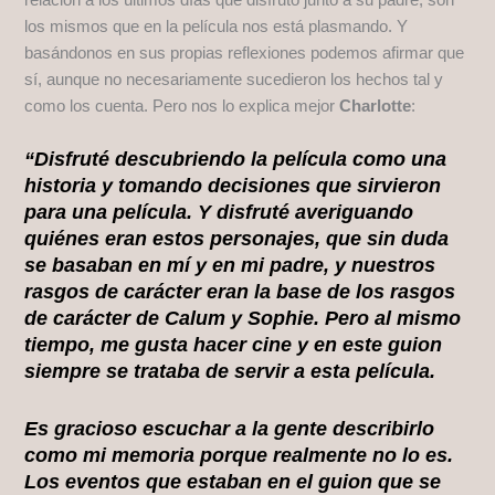
relación a los últimos días que disfrutó junto a su padre, son
los mismos que en la película nos está plasmando. Y
basándonos en sus propias reflexiones podemos afirmar que
sí, aunque no necesariamente sucedieron los hechos tal y
como los cuenta. Pero nos lo explica mejor
Charlotte
:
“Disfruté descubriendo la película como una
historia y tomando decisiones que sirvieron
para una película. Y disfruté averiguando
quiénes eran estos personajes, que sin duda
se basaban en mí y en mi padre, y nuestros
rasgos de carácter eran la base de los rasgos
de carácter de Calum y Sophie. Pero al mismo
tiempo, me gusta hacer cine y en este guion
siempre se trataba de servir a esta película.
Es gracioso escuchar a la gente describirlo
como mi memoria porque realmente no lo es.
Los eventos que estaban en el guion que se