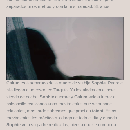
separados unos metros y con la misma edad, 31 años.
Calum
está separado de la madre de su hija
Sophie
. Padre e
hija llegan a un resort en Turquía. Ya instalados en el hotel,
siendo de noche,
Sophie
duerme y
Calum
sale a fumar al
balconcillo realizando unos movimientos que se supone
relajantes, más tarde sabremos que practica
taichí
. Estos
movimientos los práctica a lo largo de todo el día y cuando
Sophie
ve a su padre realizarlos, piensa que se comporta