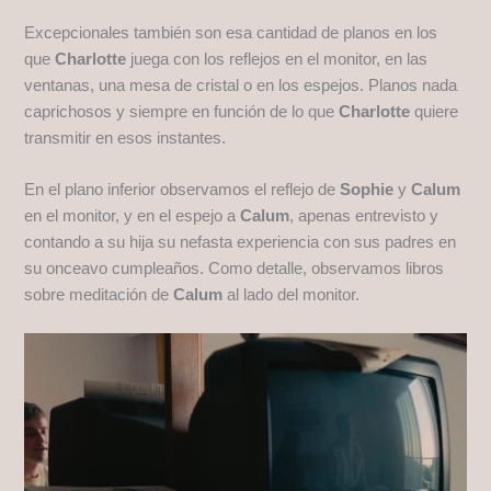
Excepcionales también son esa cantidad de planos en los
que
Charlotte
juega con los reflejos en el monitor, en las
ventanas, una mesa de cristal o en los espejos. Planos nada
caprichosos y siempre en función de lo que
Charlotte
quiere
transmitir en esos instantes.
En el plano inferior observamos el reflejo de
Sophie
y
Calum
en el monitor, y en el espejo a
Calum
, apenas entrevisto y
contando a su hija su nefasta experiencia con sus padres en
su onceavo cumpleaños. Como detalle, observamos libros
sobre meditación de
Calum
al lado del monitor.