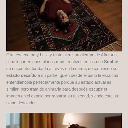
Otra escena muy bella y triste al mismo tiempo de Aftersun,
tiene lugar en unos planos muy creativos en los que
Sophie
se encuentra tumbada al revés en la cama, describiendo su
estado decaído
a su padre, quien desde el baño la escucha
entendiéndola perfectamente porque su estado actual es
similar, pero trata de animarla para después escupir su
imagen en el espejo por mostrar su falsedad, siendo éste, un
plano desolador.