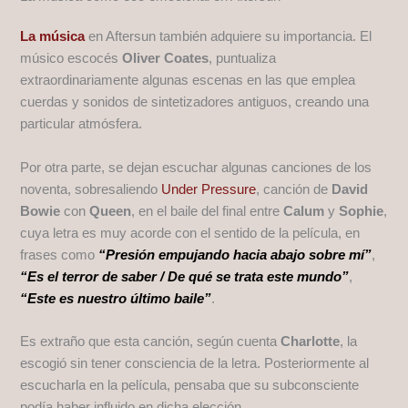
La música
en Aftersun también adquiere su importancia. El
músico escocés
Oliver Coates
, puntualiza
extraordinariamente algunas escenas en las que emplea
cuerdas y sonidos de sintetizadores antiguos, creando una
particular atmósfera.
Por otra parte, se dejan escuchar algunas canciones de los
noventa, sobresaliendo
Under Pressure
, canción de
David
Bowie
con
Queen
, en el baile del final entre
Calum
y
Sophie
,
cuya letra es muy acorde con el sentido de la película, en
frases como
“Presión empujando hacia abajo sobre mí”
,
“Es el terror de saber / De qué se trata este mundo”
,
“Este es nuestro último baile”
.
Es extraño que esta canción, según cuenta
Charlotte
, la
escogió sin tener consciencia de la letra. Posteriormente al
escucharla en la película, pensaba que su subconsciente
podía haber influido en dicha elección.