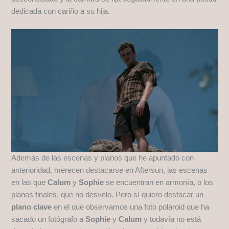
dedicada con cariño a su hija.
Además de las escenas y planos que he apuntado con
anterioridad, merecen destacarse en Aftersun, las escenas
en las que
Calum
y
Sophie
se encuentran en armonía, o los
planos finales, que no desvelo. Pero sí quiero destacar un
plano clave
en el que observamos una foto polaroid que ha
sacado un fotógrafo a
Sophie
y
Calum
y todavía no está