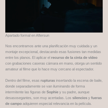
Apartado formal en Aftersun
Nos encontramos ante una planificación muy cuidada y un
montaje excepcional, destacando esas fusiones tan medidas
entre los planos. El aplicar el
recurso de la cinta de vídeo
con grabaciones caseras cámara en mano, otorga un sentido
amateur al filme que lo hace muy cercano al espectador.
Dentro del filme, esas
rupturas
insertando la escena de baile,
donde separadamente se van iluminando de forma
intermitente las figuras de
Sophie
y su padre, aunque
desasosegantes, son muy acertadas. Los
silencios
y
fueras
de campo
adquieren especial relevancia en la película.