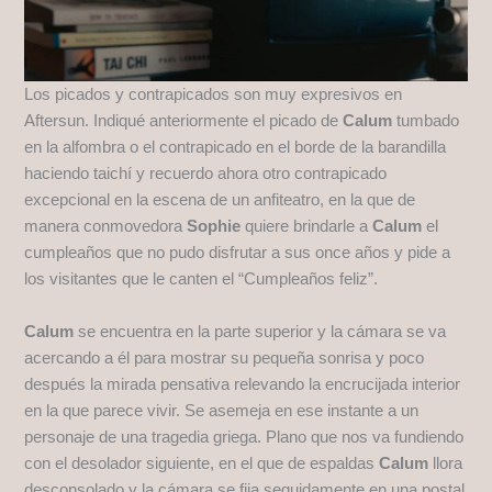
Los picados y contrapicados son muy expresivos en
Aftersun. Indiqué anteriormente el picado de
Calum
tumbado
en la alfombra o el contrapicado en el borde de la barandilla
haciendo taichí y recuerdo ahora otro contrapicado
excepcional en la escena de un anfiteatro, en la que de
manera conmovedora
Sophie
quiere brindarle a
Calum
el
cumpleaños que no pudo disfrutar a sus once años y pide a
los visitantes que le canten el “Cumpleaños feliz”.
Calum
se encuentra en la parte superior y la cámara se va
acercando a él para mostrar su pequeña sonrisa y poco
después la mirada pensativa relevando la encrucijada interior
en la que parece vivir. Se asemeja en ese instante a un
personaje de una tragedia griega. Plano que nos va fundiendo
con el desolador siguiente, en el que de espaldas
Calum
llora
desconsolado y la cámara se fija seguidamente en una postal