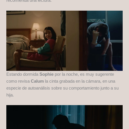
recomienda una lectura.
Estando dormida
Sophie
por la noche, es muy sugerente
como revisa
Calum
la cinta grabada en la cámara, en una
especie de autoanálisis sobre su comportamiento junto a su
hija.