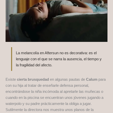
La melancolía en Aftersun no es decorativa: es el
lenguaje con el que se narra la ausencia, el tiempo y
la fragilidad del afecto.
Existe
cierta brusquedad
en algunas pautas de
Calum
para
con su hija al tratar de enseñarle defensa personal,
encontrándose la niña incómoda al apretarle las muñecas o
cuando en la piscina se encuentran unos jóvenes jugando a
waterpolo y su padre prácticamente la obliga a jugar.
Sutilmente la directora nos muestra unos planos de la