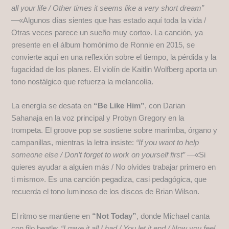
all your life / Other times it seems like a very short dream”
—«Algunos días sientes que has estado aquí toda la vida /
Otras veces parece un sueño muy corto». La canción, ya
presente en el álbum homónimo de Ronnie en 2015, se
convierte aquí en una reflexión sobre el tiempo, la pérdida y la
fugacidad de los planes. El violín de Kaitlin Wolfberg aporta un
tono nostálgico que refuerza la melancolía.
La energía se desata en
“Be Like Him”
, con Darian
Sahanaja en la voz principal y Probyn Gregory en la
trompeta. El groove pop se sostiene sobre marimba, órgano y
campanillas, mientras la letra insiste:
“If you want to help
someone else / Don’t forget to work on yourself first”
—«Si
quieres ayudar a alguien más / No olvides trabajar primero en
ti mismo». Es una canción pegadiza, casi pedagógica, que
recuerda el tono luminoso de los discos de Brian Wilson.
El ritmo se mantiene en
“Not Today”
, donde Michael canta
con filo beatle:
“I gave it all I had / You let it end / Now you feel