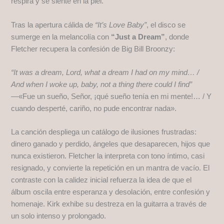
respira y se siente en la piel.
Tras la apertura cálida de
“It’s Love Baby”
, el disco se
sumerge en la melancolía con
“Just a Dream”
, donde
Fletcher recupera la confesión de Big Bill Broonzy:
“It was a dream, Lord, what a dream I had on my mind… /
And when I woke up, baby, not a thing there could I find”
—«Fue un sueño, Señor, ¡qué sueño tenía en mi mente!… / Y
cuando desperté, cariño, no pude encontrar nada».
La canción despliega un catálogo de ilusiones frustradas:
dinero ganado y perdido, ángeles que desaparecen, hijos que
nunca existieron. Fletcher la interpreta con tono íntimo, casi
resignado, y convierte la repetición en un mantra de vacío. El
contraste con la calidez inicial refuerza la idea de que el
álbum oscila entre esperanza y desolación, entre confesión y
homenaje. Kirk exhibe su destreza en la guitarra a través de
un solo intenso y prolongado.