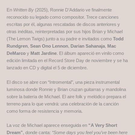
En
Written By
(2025), Ronnie D’Addario ve finalmente
reconocido su legado como compositor. Trece canciones
escritas por él, algunas rescatadas de discos anteriores y
otras inéditas, reinterpretadas por sus hijos Brian y Michael
(The Lemon Twigs) junto a su padre e invitados como
Todd
Rundgren
,
Sean Ono Lennon
,
Darian Sahanaja
,
Mac
DeMarco
y
Matt Jardine
. El álbum apareció en vinilo como
edición limitada en el Record Store Day de noviembre y se ha
lanzado en CD y digital el 5 de diciembre.
El disco se abre con “Intromental”, una pieza instrumental
luminosa donde Ronnie y Brian cruzan guitarras y mandolina
sobre la batería de Michael. El aire folk y melódico prepara el
terreno para lo que vendrá: una celebración de la canción
como forma de resistencia y memoria.
La voz de Michael aparece enseguida en
“A Very Short
Dream”
, donde canta:
“Some days you feel you’ve been here