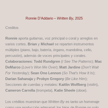
Ronnie D’Addario –
Written By,
2025
Creditos
Ronnie
aporta guitarras, voz principal o coral y arreglos en
varios cortes.
Brian
y
Michael
se reparten instrumentos
múltiples (piano, bajo, batería, órgano, mandolina, cello,
percusión), además de voces principales y corales.
Colaboraciones
:
Todd Rundgren
(
I See The Patterns
);
Mac
DeMarco
(
Love’s Won Me Over
);
Matt Jardine
(
Don’t Wait
For Yesterday
);
Sean Ono Lennon
(
So That’s How It Is
);
Darian Sahanaja
y
Probyn Gregory
(
Be Like Him
);
Secciones de cuerdas y metales:
Kaitlin Wolfberg
(violín),
Cameron Carrella
(trompeta),
Katie Sheele
(oboe).
Los créditos muestran que
Written By
es tanto un homenaje
como una producción artesanal: los hijos de Ronnie no solo