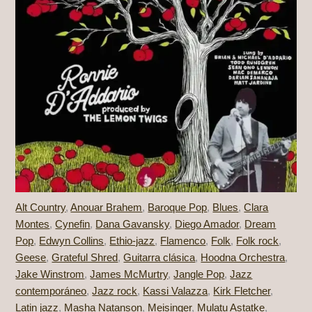
Alt Country
,
Anouar Brahem
,
Baroque Pop
,
Blues
,
Clara
Montes
,
Cynefin
,
Dana Gavansky
,
Diego Amador
,
Dream
Pop
,
Edwyn Collins
,
Ethio-jazz
,
Flamenco
,
Folk
,
Folk rock
,
Geese
,
Grateful Shred
,
Guitarra clásica
,
Hoodna Orchestra
,
Jake Winstrom
,
James McMurtry
,
Jangle Pop
,
Jazz
contemporáneo
,
Jazz rock
,
Kassi Valazza
,
Kirk Fletcher
,
Latin jazz
,
Masha Natanson
,
Meisinger
,
Mulatu Astatke
,