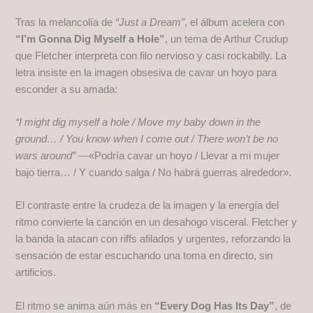
Tras la melancolía de
“Just a Dream”
, el álbum acelera con
“I’m Gonna Dig Myself a Hole”
, un tema de Arthur Crudup
que Fletcher interpreta con filo nervioso y casi rockabilly. La
letra insiste en la imagen obsesiva de cavar un hoyo para
esconder a su amada:
“I might dig myself a hole / Move my baby down in the
ground… / You know when I come out / There won’t be no
wars around”
—«Podría cavar un hoyo / Llevar a mi mujer
bajo tierra… / Y cuando salga / No habrá guerras alrededor».
El contraste entre la crudeza de la imagen y la energía del
ritmo convierte la canción en un desahogo visceral. Fletcher y
la banda la atacan con riffs afilados y urgentes, reforzando la
sensación de estar escuchando una toma en directo, sin
artificios.
El ritmo se anima aún más en
“Every Dog Has Its Day”
, de