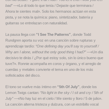
bad”
—«Lo di todo lo que tenía / Dejaste que terminara /
Ahora te sientes mal». Solo los hermanos actúan en esta
pista, y se nota la química: piano, sintetizador, batería y
guitarras se entrelazan con naturalidad.
La pausa llega con
“I See The Patterns”
, donde Todd
Rundgren aporta su voz en una canción sobre rupturas y
aprendizaje tardío:
“One defining day you’ll say to yourself /
Why am I alone, without the only good thing I had?”
—«Un día
decisivo te dirás / ¿Por qué estoy solo, sin lo único bueno que
tuve?». Ronnie acompaña en coros y órgano, y el arreglo de
cuerdas y metales convierte el tema en uno de los más
sofisticados del disco.
El tono se vuelve más íntimo en
“5th Of July”
, donde los
Lemon Twigs cantan:
“No light in the sky / I sit and cry / 5th of
July”
—«No hay luz en el cielo / Me siento y lloro / 5 de julio».
La canción alterna tristeza y dulzura, con un estribillo vocal