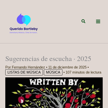
Ir
al
contenido
Buscar
Sugerencias de escucha · 2025
Por
Fernando Hernández
•
11 de diciembre de 2025
•
LISTAS DE MÚSICA
MÚSICA
•
107 minutos de lectura