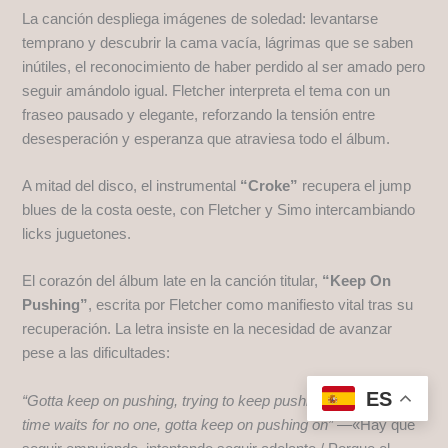
La canción despliega imágenes de soledad: levantarse
temprano y descubrir la cama vacía, lágrimas que se saben
inútiles, el reconocimiento de haber perdido al ser amado pero
seguir amándolo igual. Fletcher interpreta el tema con un
fraseo pausado y elegante, reforzando la tensión entre
desesperación y esperanza que atraviesa todo el álbum.
A mitad del disco, el instrumental
“Croke”
recupera el jump
blues de la costa oeste, con Fletcher y Simo intercambiando
licks juguetones.
El corazón del álbum late en la canción titular,
“Keep On
Pushing”
, escrita por Fletcher como manifiesto vital tras su
recuperación. La letra insiste en la necesidad de avanzar
pese a las dificultades:
ES
“Gotta keep on pushing, trying to keep pushing / Because
time waits for no one, gotta keep on pushing on”
—«Hay que