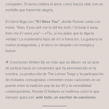
compartir». El tema celebra el amor como fuerza vital, con un
estribillo que transmite alegría.
El cierre llega con
“If I Were You”
, donde Ronnie canta con
ironía:
“Man, if you ask me to tell the truth / I’d keep it away
from me if I were you”
—«Tío, si me pides que te diga la
verdad / La mantendría lejos de mí si fuera tú». La guitarra se
vuelve protagonista, y el disco se despide con energía y
humor.
🌟 Conclusión
Written By
es más que un álbum: es un acto
de justicia hacia un compositor que ha permanecido en la
sombra. La producción de The Lemon Twigs y la participación
de invitados consagrados convierten estas canciones en un
puente entre la tradición pop de los 60 y la sensibilidad
contemporánea. Ronnie D’Addario se reafirma como lo que
siempre quiso ser:
ante todo, un escritor de canciones
.