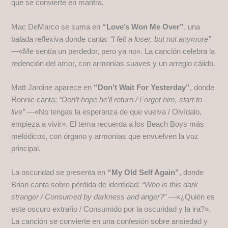
que se convierte en mantra.
Mac DeMarco se suma en
“Love’s Won Me Over”
, una
balada reflexiva donde canta:
“I felt a loser, but not anymore”
—«Me sentía un perdedor, pero ya no». La canción celebra la
redención del amor, con armonías suaves y un arreglo cálido.
Matt Jardine aparece en
“Don’t Wait For Yesterday”
, donde
Ronnie canta:
“Don’t hope he’ll return / Forget him, start to
live”
—«No tengas la esperanza de que vuelva / Olvídalo,
empieza a vivir». El tema recuerda a los Beach Boys más
melódicos, con órgano y armonías que envuelven la voz
principal.
La oscuridad se presenta en
“My Old Self Again”
, donde
Brian canta sobre pérdida de identidad:
“Who is this dark
stranger / Consumed by darkness and anger?”
—«¿Quién es
este oscuro extraño / Consumido por la oscuridad y la ira?».
La canción se convierte en una confesión sobre ansiedad y