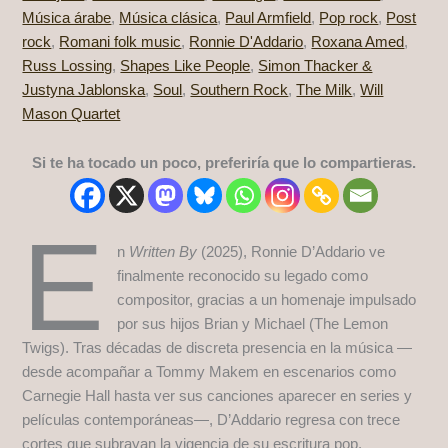
Música árabe
,
Música clásica
,
Paul Armfield
,
Pop rock
,
Post
rock
,
Romani folk music
,
Ronnie D'Addario
,
Roxana Amed
,
Russ Lossing
,
Shapes Like People
,
Simon Thacker &
Justyna Jablonska
,
Soul
,
Southern Rock
,
The Milk
,
Will
Mason Quartet
Si te ha tocado un poco, preferiría que lo compartieras.
E
n
Written By
(2025), Ronnie D’Addario ve
finalmente reconocido su legado como
compositor, gracias a un homenaje impulsado
por sus hijos Brian y Michael (The Lemon
Twigs). Tras décadas de discreta presencia en la música —
desde acompañar a Tommy Makem en escenarios como
Carnegie Hall hasta ver sus canciones aparecer en series y
películas contemporáneas—, D’Addario regresa con trece
cortes que subrayan la vigencia de su escritura pop.