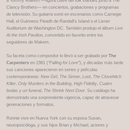
a Tommy Makem —figura clave del folk irlandés junto a The
Clancy Brothers— en conciertos, grabaciones y programas
de televisión. Su guitarra sonó en escenarios como Carnegie
Hall, el Guinness Fleadh de Randall’s Island o el Lisner
Auditorium de Washington DC. También produjo el álbum
Live
At the Irish Pavilion
, convertido en favorito entre los
seguidores de Makem.
Su faceta como compositor lo llevó a ser grabado por
The
Carpenters
en 1981 (
“Falling for Love”
), y décadas más tarde
sus canciones aparecieron en series y películas
contemporáneas:
New Girl
,
The Sinner
,
Loot
,
The Clovehitch
Killer
,
Only Murders in the Building
,
High Fidelity
,
Cuatro
bodas y un funeral
,
The Shrink Next Door
. Su catálogo ha
demostrado una sorprendente vigencia, capaz de atravesar
generaciones y formatos.
Ronnie vive en Nueva York con su esposa Susan,
neuropsicóloga, y sus hijos Brian y Michael, actores y