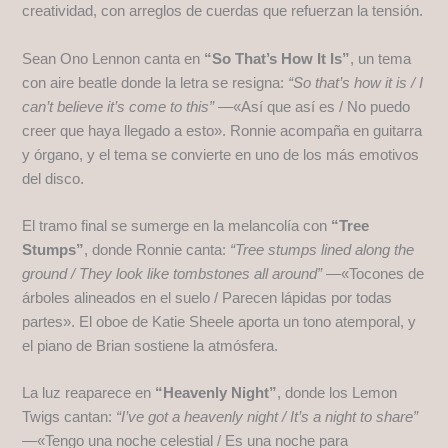
creatividad, con arreglos de cuerdas que refuerzan la tensión.
Sean Ono Lennon canta en
“So That’s How It Is”
, un tema
con aire beatle donde la letra se resigna:
“So that’s how it is / I
can’t believe it’s come to this”
—«Así que así es / No puedo
creer que haya llegado a esto». Ronnie acompaña en guitarra
y órgano, y el tema se convierte en uno de los más emotivos
del disco.
El tramo final se sumerge en la melancolía con
“Tree
Stumps”
, donde Ronnie canta:
“Tree stumps lined along the
ground / They look like tombstones all around”
—«Tocones de
árboles alineados en el suelo / Parecen lápidas por todas
partes». El oboe de Katie Sheele aporta un tono atemporal, y
el piano de Brian sostiene la atmósfera.
La luz reaparece en
“Heavenly Night”
, donde los Lemon
Twigs cantan:
“I’ve got a heavenly night / It’s a night to share”
—«Tengo una noche celestial / Es una noche para