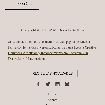
ALAN
LEER MÁS »
PAULS
“LA
VIDA
DESCALZO”
RANDOM
HOUSE
2019
2021-
Copyright ©
2026 Querido Bartleby
Salvo donde se indica, el contenido de esta página pertenece a
Fernando Hernández y Verónica Kolar, bajo una licencia
Creative
Commons Atribución y Reconocimiento No Comercial Sin
Derivados 4.0 Internacional
.
RECIBE LAS NOVEDADES
Home
Acerca