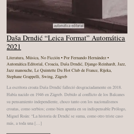
Daša Drndić “Leica Format” Automática
2021
Literatura
,
Música
,
No Ficción
• Por
Fernando Hernández
•
Automática Editorial
,
Croacia
,
Daša Drndić
,
Django Reinhardt
,
Jazz
,
Jazz manouche
,
Le Quintette Du Hot Club de France
,
Rijeka
,
Stephane Grappelli
,
Swing
,
Zágreb
La escritora croata Daša Drndić falleció desgraciadamente en 2018.
Había nacido en 1946 en Zágreb. Debido al conflicto de los Balcanes
su pensamiento independiente, choco tanto con los nacionalismos
croatas, como serbios; como bien apunta en su indispensable Prólogo,
Miguel Roán: “La historia de Drndić se suma, como otro triste caso
más, a toda una […]