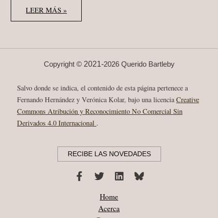
DAŠA
LEER MÁS »
DRNDIĆ
“LEICA
FORMAT”
AUTOMÁTICA
2021
2021-
Copyright ©
2026 Querido Bartleby
Salvo donde se indica, el contenido de esta página pertenece a
Fernando Hernández y Verónica Kolar, bajo una licencia
Creative
Commons Atribución y Reconocimiento No Comercial Sin
Derivados 4.0 Internacional
.
RECIBE LAS NOVEDADES
Home
Acerca