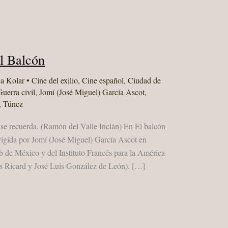
l Balcón
ca Kolar
•
Cine del exilio
,
Cine español
,
Ciudad de
Guerra civil
,
Jomí (José Miguel) García Ascot
,
,
Túnez
e recuerda. (Ramón del Valle Inclán) En El balcón
irigida por Jomí (José Miguel) García Ascot en
 de México y del Instituto Francés para la América
is Ricard y José Luis González de León). […]