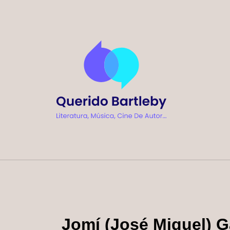
Ir
al
contenido
Jomí (José Miguel) G