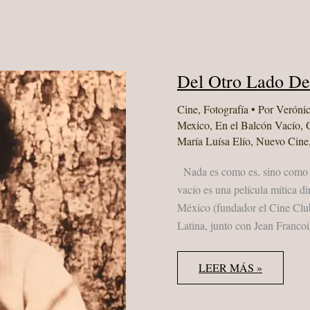
Del Otro Lado De
Cine
,
Fotografía
• Por
Veróni
Mexico
,
En el Balcón Vacío
,
María Luísa Elío
,
Nuevo Cine
Nada es como es, sino como s
vacío es una película mítica d
México (fundador el Cine Club
Latina, junto con Jean Franco
DEL
LEER MÁS »
OTRO
LADO
DEL