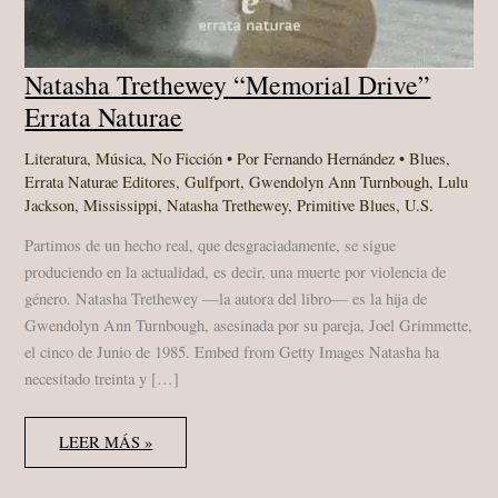
Natasha Trethewey “Memorial Drive”
Errata Naturae
Literatura
,
Música
,
No Ficción
• Por
Fernando Hernández
•
Blues
,
Errata Naturae Editores
,
Gulfport
,
Gwendolyn Ann Turnbough
,
Lulu
Jackson
,
Mississippi
,
Natasha Trethewey
,
Primitive Blues
,
U.S.
Partimos de un hecho real, que desgraciadamente, se sigue
produciendo en la actualidad, es decir, una muerte por violencia de
género. Natasha Trethewey —la autora del libro— es la hija de
Gwendolyn Ann Turnbough, asesinada por su pareja, Joel Grimmette,
el cinco de Junio de 1985. Embed from Getty Images Natasha ha
necesitado treinta y […]
NATASHA
LEER MÁS »
TRETHEWEY
“MEMORIAL
DRIVE”