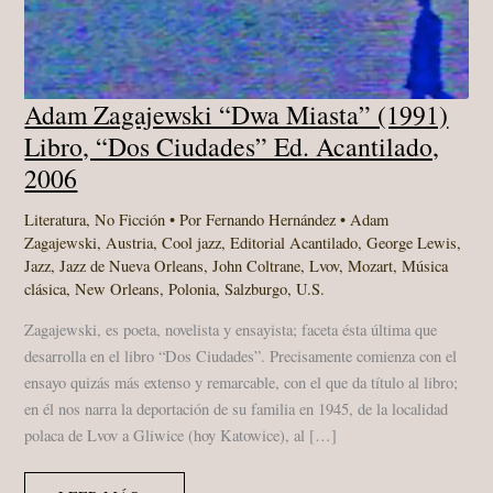
Adam Zagajewski “Dwa Miasta” (1991)
Libro, “Dos Ciudades” Ed. Acantilado,
2006
Literatura
,
No Ficción
• Por
Fernando Hernández
•
Adam
Zagajewski
,
Austria
,
Cool jazz
,
Editorial Acantilado
,
George Lewis
,
Jazz
,
Jazz de Nueva Orleans
,
John Coltrane
,
Lvov
,
Mozart
,
Música
clásica
,
New Orleans
,
Polonia
,
Salzburgo
,
U.S.
Zagajewski, es poeta, novelista y ensayista; faceta ésta última que
desarrolla en el libro “Dos Ciudades”. Precisamente comienza con el
ensayo quizás más extenso y remarcable, con el que da título al libro;
en él nos narra la deportación de su familia en 1945, de la localidad
polaca de Lvov a Gliwice (hoy Katowice), al […]