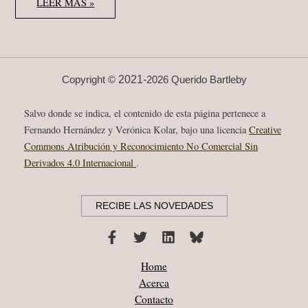
ADAM
LEER MÁS »
ZAGAJEWSKI
“DWA
MIASTA”
(1991)
LIBRO,
“DOS
CIUDADES”
ED.
2021-
Copyright ©
2026 Querido Bartleby
ACANTILADO,
2006
Salvo donde se indica, el contenido de esta página pertenece a
Fernando Hernández y Verónica Kolar, bajo una licencia
Creative
Commons Atribución y Reconocimiento No Comercial Sin
Derivados 4.0 Internacional
.
RECIBE LAS NOVEDADES
Home
Acerca
Contacto