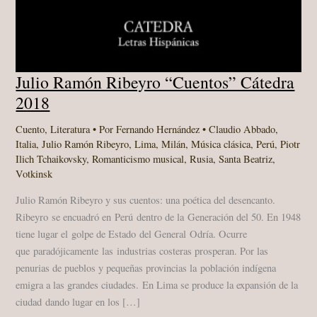
Julio Ramón Ribeyro “Cuentos” Cátedra
2018
Cuento
,
Literatura
• Por
Fernando Hernández
•
Claudio Abbado
,
Italia
,
Julio Ramón Ribeyro
,
Lima
,
Milán
,
Música clásica
,
Perú
,
Piotr
Ilich Tchaikovsky
,
Romanticismo musical
,
Rusia
,
Santa Beatriz
,
Votkinsk
Julio Ramón Ribeyro y sus cuentos: una poética del desencanto.
Ribeyro se encuadró en Perú dentro de la Generación del 50. En 1948
tiene lugar el golpe de Estado del General Odría. Ocurre
que paradójicamente las industrias costeras prosperan. Por las
penurias de pueblos y pequeñas provincias la población indígena
emigra a las grandes ciudades. En Lima se produce la expansión de la
ciudad dando lugar en los […]