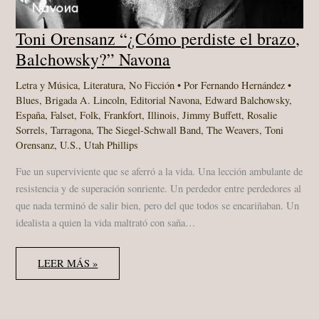
Toni Orensanz “¿Cómo perdiste el brazo,
Balchowsky?” Navona
Letra y Música
,
Literatura
,
No Ficción
• Por
Fernando Hernández
•
Blues
,
Brigada A. Lincoln
,
Editorial Navona
,
Edward Balchowsky
,
España
,
Falset
,
Folk
,
Frankfort
,
Illinois
,
Jimmy Buffett
,
Rosalie
Sorrels
,
Tarragona
,
The Siegel-Schwall Band
,
The Weavers
,
Toni
Orensanz
,
U.S.
,
Utah Phillips
Fue un superviviente que se aferró a la vida. Una lección ambulante de
resistencia y de superación sonriente. Un perdedor entre perdedores al
que nada terminó de salir bien, pero del que todos se encariñaban. Un
idealista a quien la vida maltrató con saña…
TONI
LEER MÁS »
ORENSANZ
“¿CÓMO
PERDISTE
EL
BRAZO,