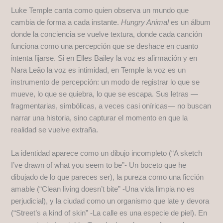
Luke Temple canta como quien observa un mundo que
cambia de forma a cada instante.
Hungry Animal
es un álbum
donde la conciencia se vuelve textura, donde cada canción
funciona como una percepción que se deshace en cuanto
intenta fijarse. Si en Elles Bailey la voz es afirmación y en
Nara Leão la voz es intimidad, en Temple la voz es un
instrumento de percepción: un modo de registrar lo que se
mueve, lo que se quiebra, lo que se escapa. Sus letras —
fragmentarias, simbólicas, a veces casi oníricas— no buscan
narrar una historia, sino capturar el momento en que la
realidad se vuelve extraña.
La identidad aparece como un dibujo incompleto (“A sketch
I’ve drawn of what you seem to be”- Un boceto que he
dibujado de lo que pareces ser), la pureza como una ficción
amable (“Clean living doesn’t bite” -Una vida limpia no es
perjudicial), y la ciudad como un organismo que late y devora
(“Street’s a kind of skin” -La calle es una especie de piel). En