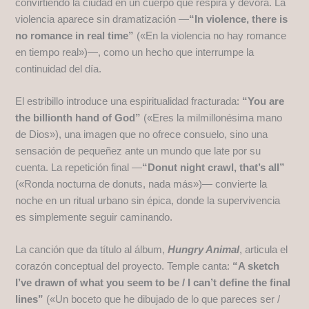
convirtiendo la ciudad en un cuerpo que respira y devora. La
violencia aparece sin dramatización —
“In violence, there is
no romance in real time”
(«En la violencia no hay romance
en tiempo real»)—, como un hecho que interrumpe la
continuidad del día.
El estribillo introduce una espiritualidad fracturada:
“You are
the billionth hand of God”
(«Eres la milmillonésima mano
de Dios»), una imagen que no ofrece consuelo, sino una
sensación de pequeñez ante un mundo que late por su
cuenta. La repetición final —
“Donut night crawl, that’s all”
(«Ronda nocturna de donuts, nada más»)— convierte la
noche en un ritual urbano sin épica, donde la supervivencia
es simplemente seguir caminando.
La canción que da título al álbum,
Hungry Animal
, articula el
corazón conceptual del proyecto. Temple canta:
“A sketch
I’ve drawn of what you seem to be / I can’t define the final
lines”
(«Un boceto que he dibujado de lo que pareces ser /