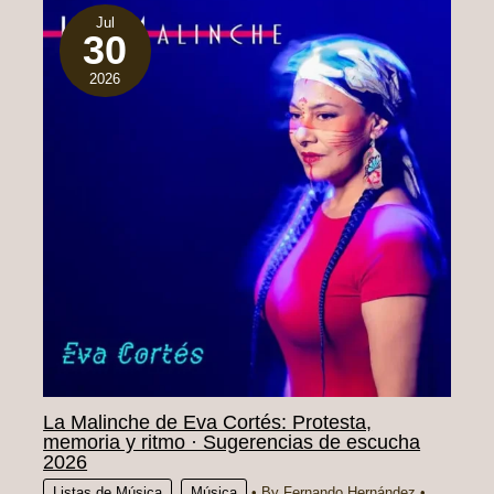
Jul
30
2026
La Malinche de Eva Cortés: Protesta,
memoria y ritmo · Sugerencias de escucha
2026
Listas de Música
,
Música
• By
Fernando Hernández
•