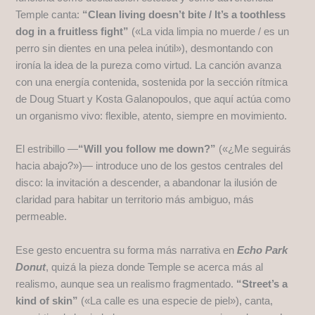
Temple canta:
“Clean living doesn’t bite / It’s a toothless
dog in a fruitless fight”
(«La vida limpia no muerde / es un
perro sin dientes en una pelea inútil»), desmontando con
ironía la idea de la pureza como virtud. La canción avanza
con una energía contenida, sostenida por la sección rítmica
de Doug Stuart y Kosta Galanopoulos, que aquí actúa como
un organismo vivo: flexible, atento, siempre en movimiento.
El estribillo —
“Will you follow me down?”
(«¿Me seguirás
hacia abajo?»)— introduce uno de los gestos centrales del
disco: la invitación a descender, a abandonar la ilusión de
claridad para habitar un territorio más ambiguo, más
permeable.
Ese gesto encuentra su forma más narrativa en
Echo Park
Donut
, quizá la pieza donde Temple se acerca más al
realismo, aunque sea un realismo fragmentado.
“Street’s a
kind of skin”
(«La calle es una especie de piel»), canta,