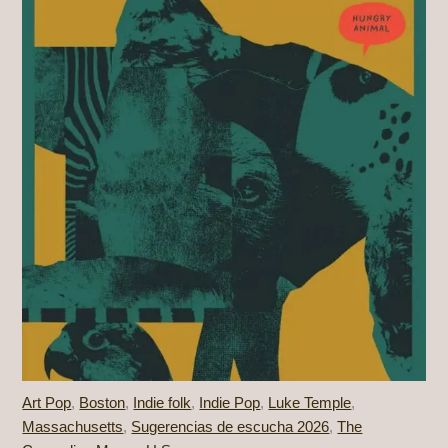
Art Pop
,
Boston
,
Indie folk
,
Indie Pop
,
Luke Temple
,
Massachusetts
,
Sugerencias de escucha 2026
,
The