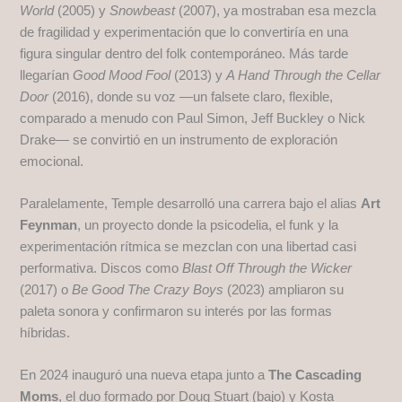
World
(2005) y
Snowbeast
(2007), ya mostraban esa mezcla
de fragilidad y experimentación que lo convertiría en una
figura singular dentro del folk contemporáneo. Más tarde
llegarían
Good Mood Fool
(2013) y
A Hand Through the Cellar
Door
(2016), donde su voz —un falsete claro, flexible,
comparado a menudo con Paul Simon, Jeff Buckley o Nick
Drake— se convirtió en un instrumento de exploración
emocional.
Paralelamente, Temple desarrolló una carrera bajo el alias
Art
Feynman
, un proyecto donde la psicodelia, el funk y la
experimentación rítmica se mezclan con una libertad casi
performativa. Discos como
Blast Off Through the Wicker
(2017) o
Be Good The Crazy Boys
(2023) ampliaron su
paleta sonora y confirmaron su interés por las formas
híbridas.
En 2024 inauguró una nueva etapa junto a
The Cascading
Moms
, el duo formado por Doug Stuart (bajo) y Kosta