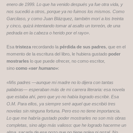
enero de 1999. Lo que ha venido después ya fue otra vida, y
nos sucedió a otros, porque ya no fuimos los mismos. Como
Garcilaso, y como Juan Blázquez, también morí a los treinta
y cinco, quizá intentando tomar al asalto un torreón, de una
pedrada en la cabeza o herido por el rayo»
.
Esa
tristeza
recordando la
pérdida de sus padres
, que en el
momento de la escritura del libro, le hubiera gustado
poder
mostrarles
lo que puede ofrecer, no como escritor,
sino
como
«ser humano»
:
«Mis padres —aunque mi madre no lo dijera con tantas
palabras— esperaban más de mi carrera literaria: esa novela
que estaba ahí, pero que yo no había logrado escribir. Esa
O.M. Para ellos, ya siempre seré aquel que escribió tres
novelas sin ninguna fortuna. Pero eso no tiene importancia.
Lo que me habría gustado poder mostrarles no son mis obras
completas, sino algo más valioso: que he logrado hacerme un
alma, sacarla de ese pozo que no tiene polea ni pozal. No