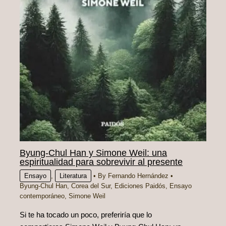
Byung‑Chul Han y Simone Weil: una
espiritualidad para sobrevivir al presente
Ensayo
,
Literatura
• By
Fernando Hernández
•
Byung‑Chul Han
,
Corea del Sur
,
Ediciones Paidós
,
Ensayo
contemporáneo
,
Simone Weil
Si te ha tocado un poco, preferiría que lo