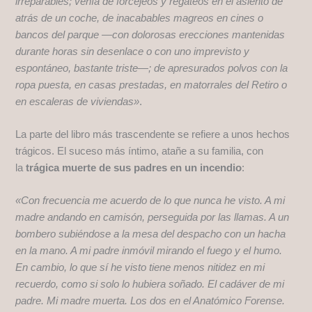
irreparables; venía de forcejeos y regateos en el asiento de
atrás de un coche, de inacabables magreos en cines o
bancos del parque —con dolorosas erecciones mantenidas
durante horas sin desenlace o con uno imprevisto y
espontáneo, bastante triste—; de apresurados polvos con la
ropa puesta, en casas prestadas, en matorrales del Retiro o
en escaleras de viviendas»
.
La parte del libro más trascendente se refiere a unos hechos
trágicos. El suceso más íntimo, atañe a su familia, con
la
trágica muerte de sus padres en un incendio
:
«Con frecuencia me acuerdo de lo que nunca he visto. A mi
madre andando en camisón, perse­guida por las llamas. A un
bombero subiéndose a la mesa del despacho con un hacha
en la mano. A mi padre inmóvil mirando el fuego y el humo.
En cambio, lo que sí he visto tiene menos nitidez en mi
recuerdo, como si solo lo hubiera soñado. El cadáver de mi
padre. Mi madre muerta. Los dos en el Anatómico Forense.