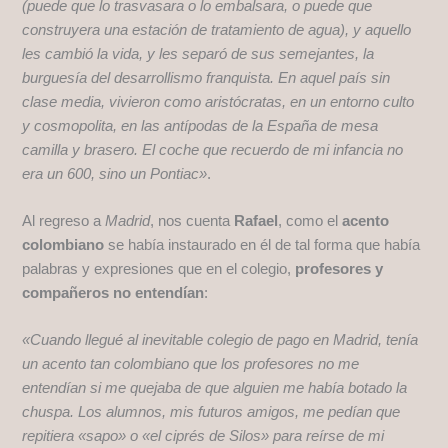
(puede que lo trasvasara o lo embalsara, o puede que
construyera una estación de tratamiento de agua), y aquello
les cambió la vida, y les separó de sus semejantes, la
burguesía del desarrollismo franquista. En aquel país sin
clase media, vivieron como aristócratas, en un entorno culto
y cosmopolita, en las antípodas de la España de mesa
camilla y brasero. El coche que recuerdo de mi infancia no
era un 600, sino un Pontiac»
.
Al regreso a
Madrid
, nos cuenta
Rafael
, como el
acento
colombiano
se había instaurado en él de tal forma que había
palabras y expresiones que en el colegio,
profesores y
compañeros no entendían
:
«Cuando llegué al inevitable colegio de pago en Madrid, tenía
un acento tan colombiano que los profesores no me
entendían si me quejaba de que alguien me había botado la
chuspa. Los alumnos, mis futuros amigos, me pedían que
repitiera «sapo» o «el ciprés de Silos» para reírse de mi