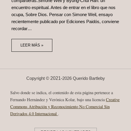
compartieras.Simone Weil y Byung‑Chul Han: un
encuentro espiritual. Antes de entrar en el libro que nos
ocupa, Sobre Dios. Pensar con Simone Weil, ensayo
recientemente publicado por Ediciones Paidós, conviene
recordar…
LEER MÁS »
2021-
Copyright ©
2026 Querido Bartleby
Salvo donde se indica, el contenido de esta página pertenece a
Fernando Hernández y Verónica Kolar, bajo una licencia
Creative
Commons Atribución y Reconocimiento No Comercial Sin
Derivados 4.0 Internacional
.