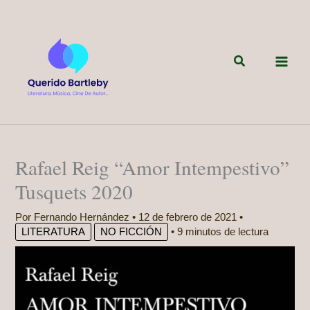
Ir
al
contenido
Buscar
Rafael Reig “Amor Intempestivo”
Tusquets 2020
Por
Fernando Hernández
•
12 de febrero de 2021
•
LITERATURA
NO FICCIÓN
•
9 minutos de lectura