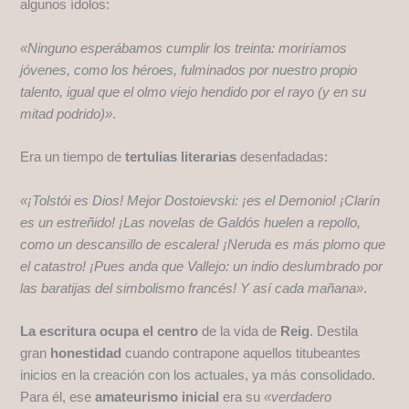
algunos ídolos:
«Ninguno esperábamos cumplir los treinta: moriríamos
jóvenes, como los héroes, fulminados por nuestro propio
talento, igual que el olmo viejo hendido por el rayo (y en su
mitad podrido)»
.
Era un tiempo de
tertulias literarias
desenfadadas:
«¡Tolstói es Dios! Mejor Dostoievski: ¡es el Demonio! ¡Clarín
es un estreñido! ¡Las novelas de Galdós huelen a repollo,
como un descansillo de escalera! ¡Neruda es más plomo que
el catastro! ¡Pues anda que Vallejo: un indio deslumbrado por
las baratijas del simbolismo francés! Y así cada mañana»
.
La escritura ocupa el centro
de la vida de
Reig
. Destila
gran
honestidad
cuando contrapone aquellos titubeantes
inicios en la creación con los actuales, ya más consolidado.
Para él, ese
amateurismo inicial
era su
«verdadero