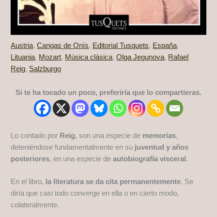
Austria
,
Cangas de Onís
,
Editorial Tusquets
,
España
,
Lituania
,
Mozart
,
Música clásica
,
Olga Jegunova
,
Rafael
Reig
,
Salzburgo
Si te ha tocado un poco, preferiría que lo compartieras.
Lo contado por
Reig
, son una especie de
memorias
,
deteniéndose fundamentalmente en su
juventud y años
posteriores
, en una especie de
autobiografía visceral
.
En el libro,
la literatura se da cita permanentemente
. Se
diría que casi todo converge en ella o en cierto modo,
colateralmente.