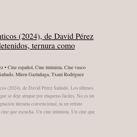
ticos (2024), de David Pérez
etenidos, ternura como
ez
•
Cine español
,
Cine intimista
,
Cine vasco
Sañudo
,
Miren Gaztañaga
,
Txani Rodríguez
icos (2024), de David Pérez Sañudo. Los últimos
ue se deje atrapar por etiquetas fáciles. No es un
ptación literaria convencional, ni un retrato
 cine que escucha. Un cine intimista. Un cine que