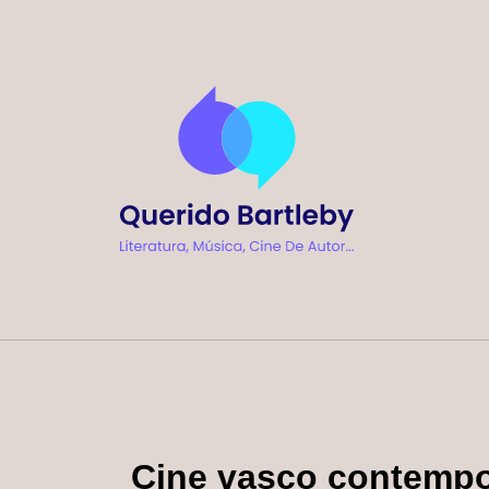
Ir
al
contenido
Cine vasco contemp