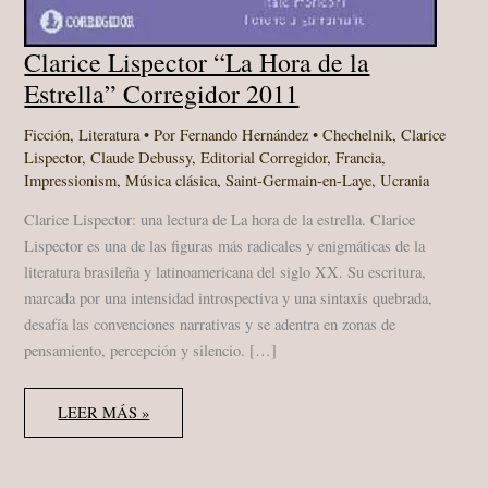
Clarice Lispector “La Hora de la
Estrella” Corregidor 2011
Ficción
,
Literatura
• Por
Fernando Hernández
•
Chechelnik
,
Clarice
Lispector
,
Claude Debussy
,
Editorial Corregidor
,
Francia
,
Impressionism
,
Música clásica
,
Saint-Germain-en-Laye
,
Ucrania
Clarice Lispector: una lectura de La hora de la estrella. Clarice
Lispector es una de las figuras más radicales y enigmáticas de la
literatura brasileña y latinoamericana del siglo XX. Su escritura,
marcada por una intensidad introspectiva y una sintaxis quebrada,
desafía las convenciones narrativas y se adentra en zonas de
pensamiento, percepción y silencio. […]
CLARICE
LEER MÁS »
LISPECTOR
“LA
HORA
DE
LA