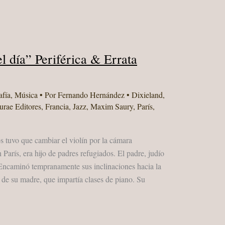
l día” Periférica & Errata
afía
,
Música
• Por
Fernando Hernández
•
Dixieland
,
urae Editores
,
Francia
,
Jazz
,
Maxim Saury
,
París
,
s tuvo que cambiar el violín por la cámara
París, era hijo de padres refugiados. El padre, judío
 Encaminó tempranamente sus inclinaciones hacia la
 de su madre, que impartía clases de piano. Su