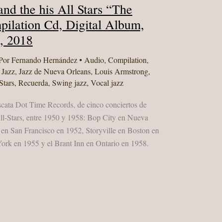
nd the his All Stars “The
ilation Cd, Digital Album,
, 2018
Por
Fernando Hernández
•
Audio
,
Compilation
,
,
Jazz
,
Jazz de Nueva Orleans
,
Louis Armstrong
,
Stars
,
Recuerda
,
Swing jazz
,
Vocal jazz
cata Dot Time Records, de cinco conciertos de
ll-Stars, entre 1950 y 1958: Bop City en Nueva
en San Francisco en 1952, Storyville en Boston en
ork en 1955 y el Brant Inn en Ontario en 1958.