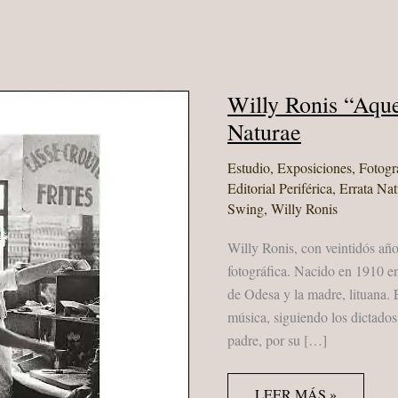
Willy Ronis “Aque
Naturae
Estudio
,
Exposiciones
,
Fotogr
Editorial Periférica
,
Errata Nat
Swing
,
Willy Ronis
Willy Ronis, con veintidós año
fotográfica. Nacido en 1910 en 
de Odesa y la madre, lituana.
música, siguiendo los dictados
padre, por su […]
WILLY
LEER MÁS »