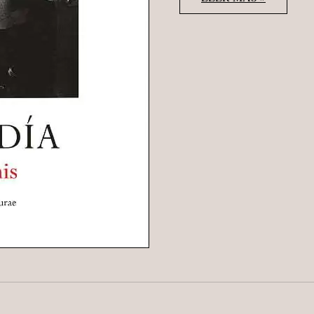
RONIS
“AQUEL
DÍA”
PERIFÉRICA
&
ERRATA
NATURAE