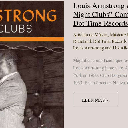
Louis Armstrong a
Night Clubs” Comp
Dot Time Records
Artículo de Música
,
Música
• 
Dixieland
,
Dot Time Records
Louis Armstrong and His All-
Magnífica compilación que res
Louis Armstrong junto a los A
York en 1950, Club Hangover 
1953, Basin Street en Nueva Y
LOUIS
LEER MÁS »
ARMSTRONG
AND
THE
HIS
ALL
STARS