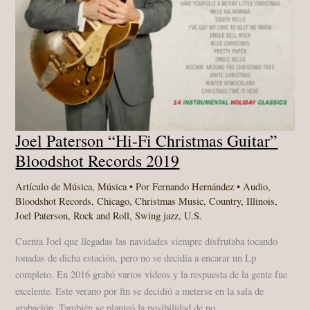
Joel Paterson “Hi-Fi Christmas Guitar”
Bloodshot Records ‎2019
Artículo de Música
,
Música
• Por
Fernando Hernández
•
Audio
,
Bloodshot Records
,
Chicago
,
Christmas Music
,
Country
,
Illinois
,
Joel Paterson
,
Rock and Roll
,
Swing jazz
,
U.S.
Cuenta Joel que llegadas las navidades siempre disfrutaba tocando
tonadas de dicha estación, pero no se decidía a encarar un Lp
completo. En 2016 grabó varios vídeos y la respuesta de la gente fue
excelente. Este verano por fin se decidió a meterse en la sala de
grabación. También se planteó la posibilidad de no