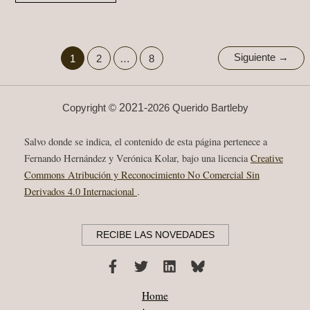
“SAD
ABOUT
THE
TIMES”
2LP,
CD,
Siguiente
→
1
2
…
8
DIGITAL
ALBUM,
ANTHOLOGY
RECORDINGS
2019
2021-
Copyright ©
2026 Querido Bartleby
Salvo donde se indica, el contenido de esta página pertenece a
Fernando Hernández y Verónica Kolar, bajo una licencia
Creative
Commons Atribución y Reconocimiento No Comercial Sin
Derivados 4.0 Internacional
.
RECIBE LAS NOVEDADES
Home