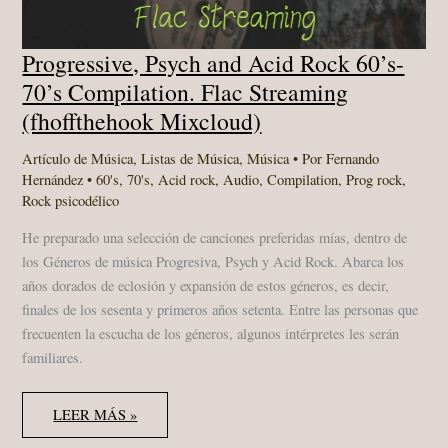
Progressive, Psych and Acid Rock 60’s-
70’s Compilation. Flac Streaming
(fhoffthehook Mixcloud)
Artículo de Música
,
Listas de Música
,
Música
• Por
Fernando
Hernández
•
60's
,
70's
,
Acid rock
,
Audio
,
Compilation
,
Prog rock
,
Rock psicodélico
He preparado una selección de canciones preferidas mías, dentro de
los Géneros de música Progresiva, Psych y Acid Rock. Abarca los
años dorados de eclosión y expansión de estos géneros, es decir,
finales de los sesenta y primeros años setenta. Entre las personas que
frecuenten la escucha de los géneros, algunos intérpretes les serán
familiares.
PROGRESSIVE,
LEER MÁS »
PSYCH
AND