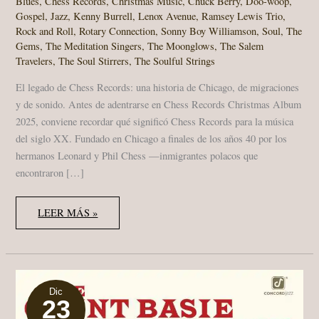
Blues
,
Chess Records
,
Christmas Music
,
Chuck Berry
,
Doo-woop
,
Gospel
,
Jazz
,
Kenny Burrell
,
Lenox Avenue
,
Ramsey Lewis Trio
,
Rock and Roll
,
Rotary Connection
,
Sonny Boy Williamson
,
Soul
,
The
Gems
,
The Meditation Singers
,
The Moonglows
,
The Salem
Travelers
,
The Soul Stirrers
,
The Soulful Strings
El legado de Chess Records: una historia de Chicago, de migraciones
y de sonido. Antes de adentrarse en Chess Records Christmas Album
2025, conviene recordar qué significó Chess Records para la música
del siglo XX. Fundado en Chicago a finales de los años 40 por los
hermanos Leonard y Phil Chess —inmigrantes polacos que
encontraron […]
LA
LEER MÁS »
NAVIDAD
SEGÚN
CHESS:
UN
VIAJE
POR
75
AÑOS
Dic
23
DE
MÚSICA