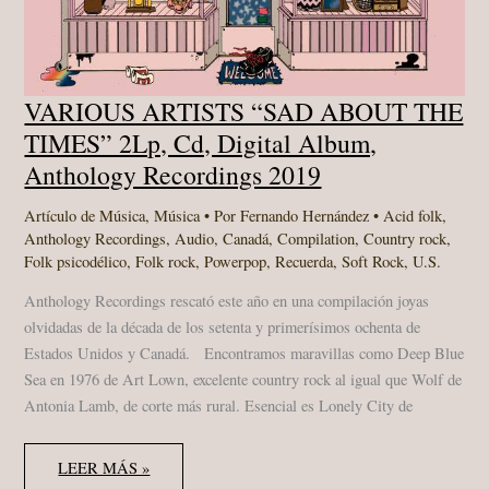
VARIOUS ARTISTS “SAD ABOUT THE
TIMES” 2Lp, Cd, Digital Album,
Anthology Recordings 2019
Artículo de Música
,
Música
• Por
Fernando Hernández
•
Acid folk
,
Anthology Recordings
,
Audio
,
Canadá
,
Compilation
,
Country rock
,
Folk psicodélico
,
Folk rock
,
Powerpop
,
Recuerda
,
Soft Rock
,
U.S.
Anthology Recordings rescató este año en una compilación joyas
olvidadas de la década de los setenta y primerísimos ochenta de
Estados Unidos y Canadá. Encontramos maravillas como Deep Blue
Sea en 1976 de Art Lown, excelente country rock al igual que Wolf de
Antonia Lamb, de corte más rural. Esencial es Lonely City de
VARIOUS
LEER MÁS »
ARTISTS