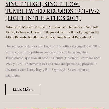
SING IT HIGH, SING IT LOW:
TUMBLEWEED RECORDS 1971​-​1973
(LIGHT IN THE ATTICS 2017)
Artículo de Música
,
Música
• Por
Fernando Hernández
•
Acid folk
,
Audio
,
Colorado
,
Denver
,
Folk psicodélico
,
Folk rock
,
Light in the
Attics Records
,
Rhythm and Blues
,
Tumbleweed Records
,
U.S.
Hoy recupero esta joya que Light In The Attics desempolvó en 2017.
Se trata de un recopilatorio con canciones de la discográfica
Tumbleweed, que tuvo su sede en Denver (Colorado), entre los años
1971 y 1973. Tristemente tras dos años desapareció.El proyecto lo
llevaron a cabo Larry Ray y Bill Szymczyk. Se centraron en
intérpretes
SING
LEER MÁS »
IT
HIGH,
SING
IT
LOW: