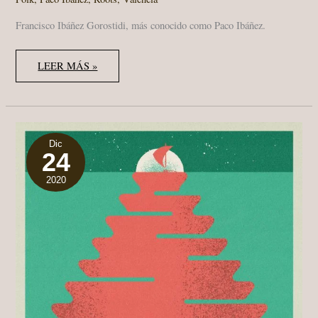
Francisco Ibáñez Gorostidi, más conocido como Paco Ibáñez.
PACO
LEER MÁS »
IBÁÑEZ:
“AÚN
ESTOY
EN
EL
CAMINO.”
Dic
24
2020