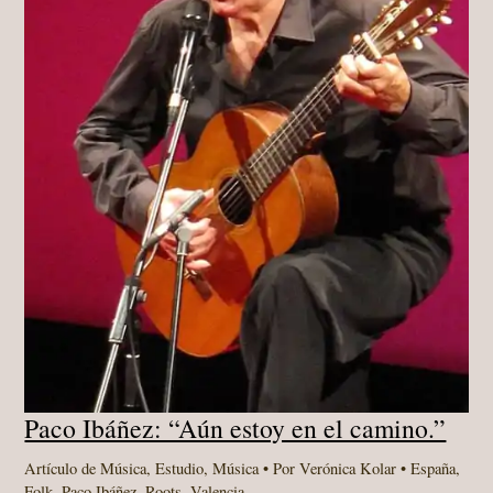
Paco Ibáñez: “Aún estoy en el camino.”
Artículo de Música
,
Estudio
,
Música
• Por
Verónica Kolar
•
España
,
Folk
,
Paco Ibáñez
,
Roots
,
Valencia