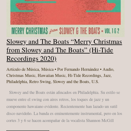
Slowey and The Boats “Merry Christmas
from Slowey and The Boats” (Hi-Tide
Recordings 2020)
Artículo de Música
,
Música
• Por
Fernando Hernández
•
Audio
,
Christmas Music
,
Hawaiian Music
,
Hi-Tide Recordings
,
Jazz
,
Philadelphia
,
Retro Swing
,
Slowey and the Boats
,
U.S.
Slowey and the Boats están afincados en Philadelphia. Su estilo se
mueve entre el swing con aires retros, los toques de jazz y un
componente hawaiano evidente. Recientemente han lazado un sutil
disco navideño. La banda es eminentemente instrumental, pero en los
cortes 3 y 6 se hacen acompañar de la vocalista Shannon McGill