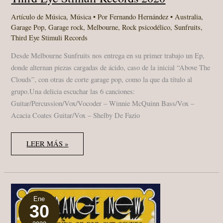
Artículo de Música
,
Música
• Por
Fernando Hernández
•
Australia
,
Garage Pop
,
Garage rock
,
Melbourne
,
Rock psicodélico
,
Sunfruits
,
Third Eye Stimuli Records
Desde Melbourne Sunfruits nos entrega en su primer trabajo un Ep,
donde alternan piezas cargadas de ácido, caso de la inicial “Above The
Clouds”, con otras de corte garage pop, como la que da título al
grupo.Una delicia escuchar las 6 canciones:
Guitar/Percussion/Vox/Vocoder – Winnie McQuinn Bass/Vox –
Acacia Coates Guitar/Vox – Shelby De Fazio
SUNFRUITS
LEER MÁS »
“CERTIFIED
ORGANICS”
EP
THIRD
EYE
STIMULI
RECORDS
2020
Ene
30