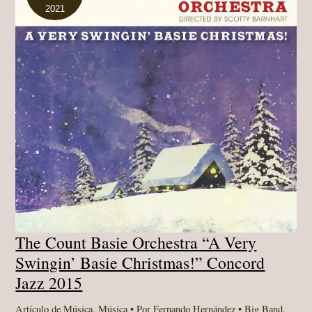
2021
The Count Basie Orchestra “A Very
Swingin’ Basie Christmas!” Concord
Jazz 2015
Artículo de Música
,
Música
• Por
Fernando Hernández
•
Big Band
,