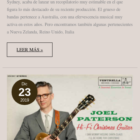
Sydney, acaba de lanzar un recopilatorio muy estimable en el que
figura lo más destacado de su reciente producción. El grueso de
bandas pertenece a Australia, con una efervescencia musical muy
activa en estos años. Pero encontramos también algunas pertenecientes
a Nueva Zelanda, Reino Unido, Italia
STRANGE
LEER MÁS »
NEWS:
A
GATHERING
OF
FAR
OUT
SOUNDS.
EDITION
Dic
23
01
(THIRD
EYE
2019
STIMULI
RECORDS
2020)