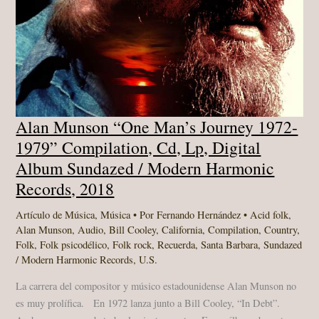
Alan Munson “One Man’s Journey 1972-
1979” Compilation, Cd, Lp, Digital
Album Sundazed / Modern Harmonic
Records, 2018
Artículo de Música
,
Música
• Por
Fernando Hernández
•
Acid folk
,
Alan Munson
,
Audio
,
Bill Cooley
,
California
,
Compilation
,
Country
,
Folk
,
Folk psicodélico
,
Folk rock
,
Recuerda
,
Santa Barbara
,
Sundazed
/ Modern Harmonic Records
,
U.S.
La carrera del compositor y músico estadounidense Alan Munson no
es muy prolífica. En 1972 lanza junto a Bill Cooley, “In Debt”.