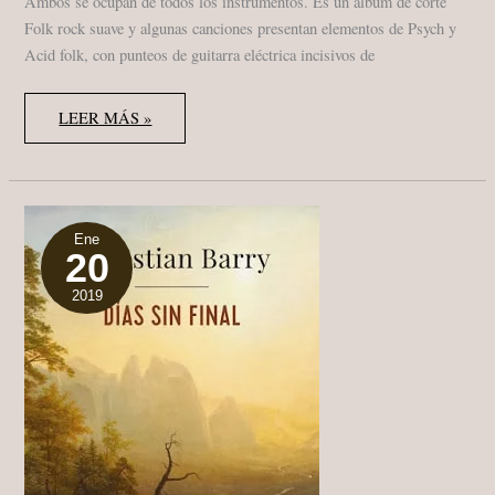
Ambos se ocupan de todos los instrumentos. Es un álbum de corte
Folk rock suave y algunas canciones presentan elementos de Psych y
Acid folk, con punteos de guitarra eléctrica incisivos de
ALAN
LEER MÁS »
MUNSON
“ONE
MAN’S
JOURNEY
1972-
1979”
COMPILATION,
CD,
Ene
20
LP,
DIGITAL
ALBUM
2019
SUNDAZED
/
MODERN
HARMONIC
RECORDS,
2018