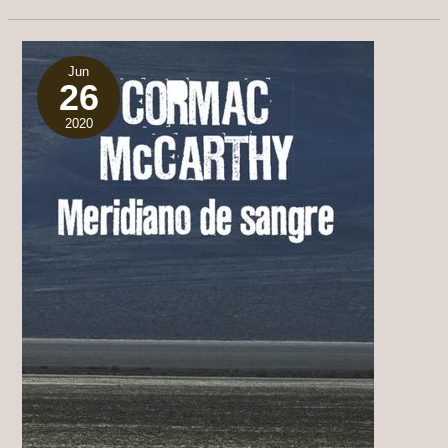
FROME”
EDICIONES
B
1994
Jun
26
2020