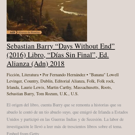
Sebastian Barry “Days Without End”
(2016) Libro, “Días Sin Final”, Ed.
Alianza (Adn) 2018
Ficción
,
Literatura
• Por
Fernando Hernández
•
"Banana" Lowell
Levinger
,
Country
,
Dublín
,
Editorial Alianza
,
Folk
,
Folk rock
,
Irlanda
,
Laurie Lewis
,
Martin Carthy
,
Massachusetts
,
Roots
,
Sebastian Barry
,
Tom Rozum
,
U.K.
,
U.S.
El origen del libro, cuenta Barry que se remonta a historias que su
abuelo le contó de un tío abuelo suyo, que emigró de Irlanda a Estados
Unidos y participó en las Guerras Indias y de Secesión. La labor de
investigación le llevó a leer más de trescientos libros sobre el tema.
Embed from Getty