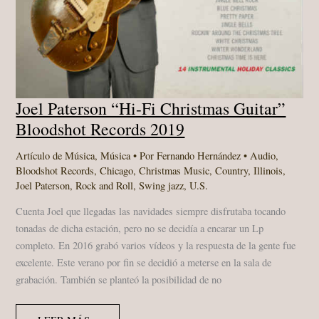
Joel Paterson “Hi-Fi Christmas Guitar”
Bloodshot Records ‎2019
Artículo de Música
,
Música
• Por
Fernando Hernández
•
Audio
,
Bloodshot Records
,
Chicago
,
Christmas Music
,
Country
,
Illinois
,
Joel Paterson
,
Rock and Roll
,
Swing jazz
,
U.S.
Cuenta Joel que llegadas las navidades siempre disfrutaba tocando
tonadas de dicha estación, pero no se decidía a encarar un Lp
completo. En 2016 grabó varios vídeos y la respuesta de la gente fue
excelente. Este verano por fin se decidió a meterse en la sala de
grabación. También se planteó la posibilidad de no