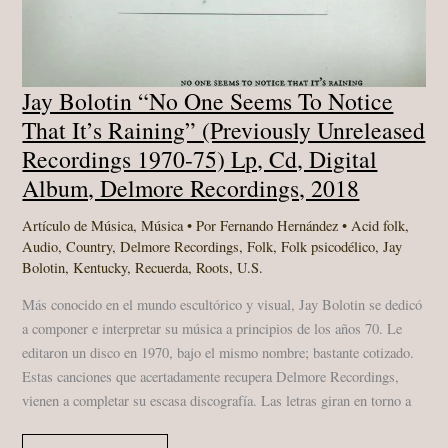
Jay Bolotin “No One Seems To Notice
That It’s Raining” (Previously Unreleased
Recordings 1970​-​75) Lp, Cd, Digital
Album, Delmore Recordings, 2018
Artículo de Música
,
Música
• Por
Fernando Hernández
•
Acid folk
,
Audio
,
Country
,
Delmore Recordings
,
Folk
,
Folk psicodélico
,
Jay
Bolotin
,
Kentucky
,
Recuerda
,
Roots
,
U.S.
Más conocido en el mundo escultórico y visual, Jay Bolotin se dedicó
a componer e interpretar su música a principios de los años 70. Le
editaron un disco en 1970, bajo el mismo nombre; bastante cotizado.
Estas canciones que acertadamente recupera Delmore Recordings,
vienen a completar su escasa discografía. Las letras giran en torno a