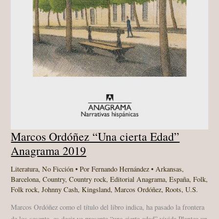
Marcos Ordóñez “Una cierta Edad”
Anagrama 2019
Literatura
,
No Ficción
• Por
Fernando Hernández
•
Arkansas
,
Barcelona
,
Country
,
Country rock
,
Editorial Anagrama
,
España
,
Folk
,
Folk rock
,
Johnny Cash
,
Kingsland
,
Marcos Ordóñez
,
Roots
,
U.S.
Marcos Ordóñez como el título del libro indica, ha pasado la frontera
de los sesenta, es decir ya presenta “una cierta edad” vivida.Plantea un