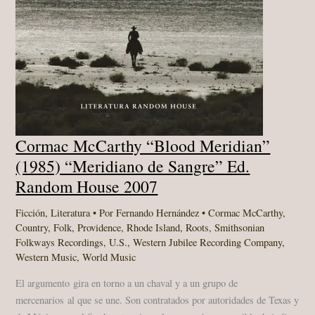
Cormac McCarthy “Blood Meridian”
(1985) “Meridiano de Sangre” Ed.
Random House 2007
Ficción
,
Literatura
• Por
Fernando Hernández
•
Cormac McCarthy
,
Country
,
Folk
,
Providence
,
Rhode Island
,
Roots
,
Smithsonian
Folkways Recordings
,
U.S.
,
Western Jubilee Recording Company
,
Western Music
,
World Music
El argumento gira en torno a un chaval y a un grupo de
mercenarios al que se une. Son contratados por autoridades de Texas y