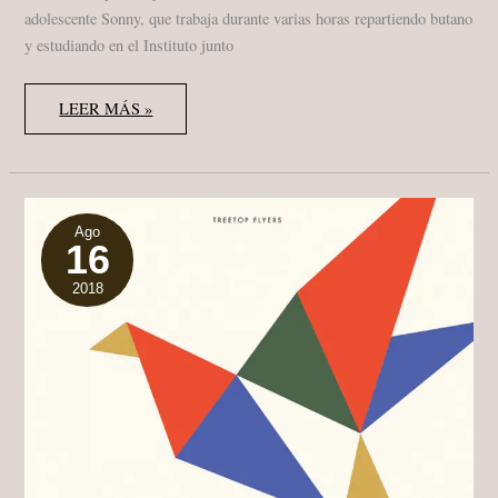
adolescente Sonny, que trabaja durante varias horas repartiendo butano
y estudiando en el Instituto junto
LARRY
LEER MÁS »
MCMURTRY
“THE
LAST
PICTURE
SHOW”
(1966)
LIBRO,
“LA
Ago
16
ÚLTIMA
PELÍCULA”
GALLO
2018
NERO
EDICIONES,
2012