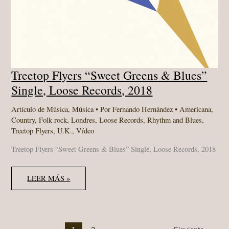
Treetop Flyers “Sweet Greens & Blues”
Single, Loose Records, 2018
Artículo de Música
,
Música
• Por
Fernando Hernández
•
Americana
,
Country
,
Folk rock
,
Londres
,
Loose Records
,
Rhythm and Blues
,
Treetop Flyers
,
U.K.
,
Vídeo
Treetop Flyers “Sweet Greens & Blues” Single, Loose Records, 2018
TREETOP
LEER MÁS »
FLYERS
“SWEET
GREENS
&
BLUES”
SINGLE,
LOOSE