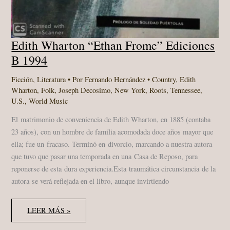
Edith Wharton “Ethan Frome” Ediciones
B 1994
Ficción
,
Literatura
• Por
Fernando Hernández
•
Country
,
Edith
Wharton
,
Folk
,
Joseph Decosimo
,
New York
,
Roots
,
Tennessee
,
U.S.
,
World Music
El matrimonio de conveniencia de Edith Wharton, en 1885 (contaba
23 años), con un hombre de familia acomodada doce años mayor que
ella; fue un fracaso. Terminó en divorcio, marcando a nuestra autora
que tuvo que pasar una temporada en una Casa de Reposo, para
reponerse de esta dura experiencia.Esta traumática circunstancia de la
autora se verá reflejada en el libro, aunque invirtiendo
EDITH
LEER MÁS »
WHARTON
“ETHAN