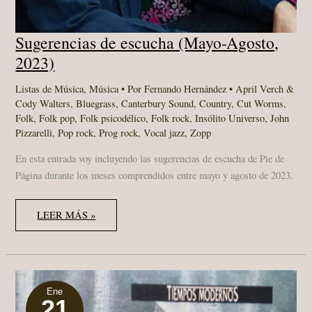
Sugerencias de escucha (Mayo-Agosto,
2023)
Listas de Música
,
Música
• Por
Fernando Hernández
•
April Verch &
Cody Walters
,
Bluegrass
,
Canterbury Sound
,
Country
,
Cut Worms
,
Folk
,
Folk pop
,
Folk psicodélico
,
Folk rock
,
Insólito Universo
,
John
Pizzarelli
,
Pop rock
,
Prog rock
,
Vocal jazz
,
Zopp
En esta entrada voy incluyendo las sugerencias de escucha de Pie de
Página durante los meses comprendidos entre mayo y agosto de 2023.
SUGERENCIAS
LEER MÁS »
DE
ESCUCHA
(MAYO-
AGOSTO,
2023)
Ene
21