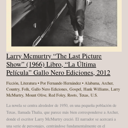
Larry Mcmurtry “The Last Picture
Show” (1966) Libro, “La Última
Película” Gallo Nero Ediciones, 2012
Ficción
,
Literatura
• Por
Fernando Hernández
•
Alabama
,
Archer
,
Country
,
Folk
,
Gallo Nero Ediciones
,
Gospel
,
Hank Williams
,
Larry
McMurtry
,
Mount Olive
,
Red Foley
,
Roots
,
Texas
,
U.S.
La novela se centra alrededor de 1950, en una pequeña población de
Texas, llamada Thalia, que parece más bien corresponderse a Archer,
donde el escritor Larry McMurtry creció. El narrador se acercará a
una serie de personajes, centrándose fundamentalmente en el