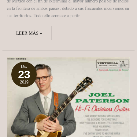
de México con el fin de exterminar el mayor número posible de indios
en la frontera de ambos países, debido a sus frecuentes incursiones en
sus territorios. Todo ello acontece a partir
CORMAC
LEER MÁS »
MCCARTHY
“BLOOD
MERIDIAN”
(1985)
“MERIDIANO
DE
SANGRE”
ED.
Dic
23
RANDOM
HOUSE
2007
2019