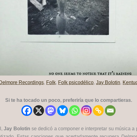
Delmore Recordings
,
Folk
,
Folk psicodélico
,
Jay Bolotin
,
Kentu
Si te ha tocado un poco, preferiría que lo compartieras.
l,
Jay Bolotin
se dedicó a componer e interpretar su música a p
otizado. Estas canciones que acertadamente recupera
Delmor