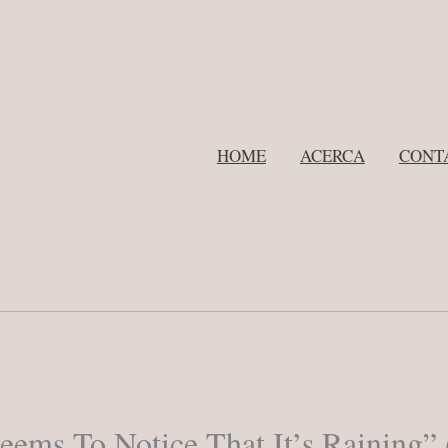
HOME
ACERCA
CONT
eems To Notice That It’s Raining” 