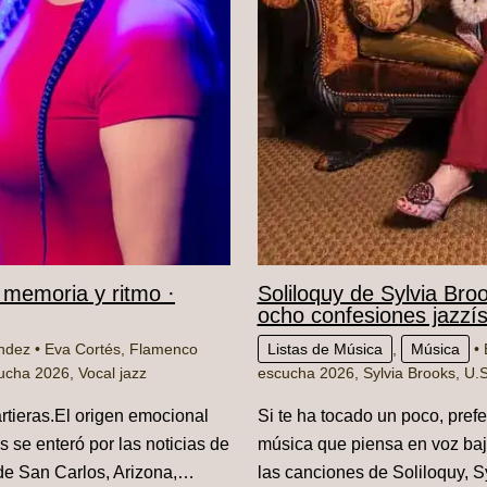
 memoria y ritmo ·
Soliloquy de Sylvia Bro
ocho confesiones jazzí
ández
•
Eva Cortés
,
Flamenco
Listas de Música
,
Música
• 
ucha 2026
,
Vocal jazz
escucha 2026
,
Sylvia Brooks
,
U.S
artieras.El origen emocional
Si te ha tocado un poco, prefe
 se enteró por las noticias de
música que piensa en voz baj
de San Carlos, Arizona,…
las canciones de Soliloquy, Sy