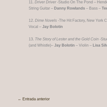
11.
Driver Driver
-Studio On The Pond – Hender
String Guitar –
Danny Rowlands
– Bass –
Te
12.
Dime Novels
-The Hit Factory, New York C
Vocal –
Jay Bolotin
13.
The Story of Lester and the Gold Coin
-Stu
(and Whistle)–
Jay Bolotin
– Violin –
Lisa Sil
←
Entrada anterior