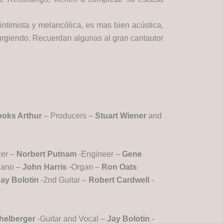
 intimista y melancólica, es mas bien acústica,
surgiendo. Recuerdan algunas al gran cantautor
ooks Arthur
– Producers –
Stuart Wiener
and
cer –
Norbert Putnam
-Engineer –
Gene
iano –
John Harris
-Organ –
Ron Oats
ay Bolotin
-2nd Guitar –
Robert Cardwell
-
helberger
-Guitar and Vocal –
Jay Bolotin
-