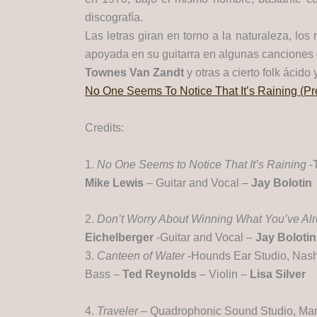
discografía.
Las letras giran en torno a la naturaleza, los
apoyada en su guitarra en algunas canciones o
Townes Van Zandt
y otras a cierto folk ácid
No One Seems To Notice That It’s Raining (Pr
Credits:
1.
No One Seems to Notice That It’s Raining
-T
Mike Lewis
– Guitar and Vocal –
Jay Bolotin
2.
Don’t Worry About Winning What You’ve A
Eichelberger
-Guitar and Vocal –
Jay Boloti
3.
Canteen of Water
-Hounds Ear Studio, Nashv
Bass –
Ted Reynolds
– Violin –
Lisa Silver
4.
Traveler
– Quadrophonic Sound Studio, Mar