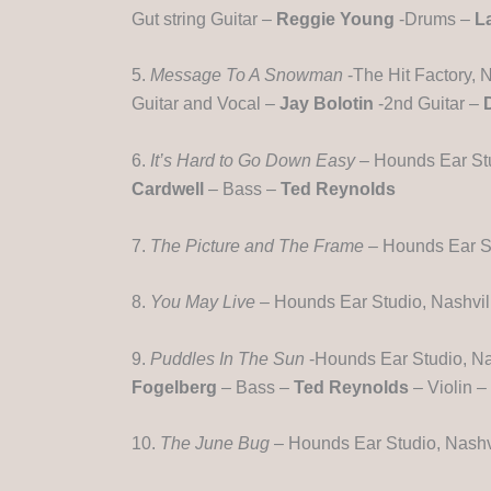
Gut string Guitar –
Reggie Young
-Drums –
L
5.
Message To A Snowman
-The Hit Factory, 
Guitar and Vocal –
Jay Bolotin
-2nd Guitar –
6.
It’s Hard to Go Down Easy
– Hounds Ear Stu
Cardwell
– Bass –
Ted Reynolds
7.
The Picture and The Frame
– Hounds Ear St
8.
You May Live
– Hounds Ear Studio, Nashvil
9.
Puddles In The Sun
-Hounds Ear Studio, Na
Fogelberg
– Bass –
Ted Reynolds
– Violin –
10.
The June Bug
– Hounds Ear Studio, Nashv