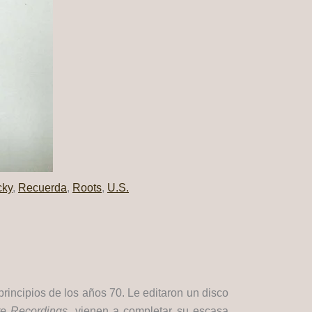
cky
,
Recuerda
,
Roots
,
U.S.
rincipios de los años 70. Le editaron un disco
e Recordings
, vienen a completar su escasa