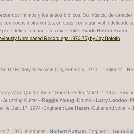
 recuerdos íntimos y los textos bíblicos. Su música, de carácter
 con pocos instrumentos, en otras; con algún violín delicado 
o y psicodélico cercano a los excelentes
Pearls Before Swine
.
eviously Unreleased Recordings 1970-75) by Jay Bolotin
he Hit Factory, New York City, February, 1970 – Engineer –
Br
lready Won
-Quadrophonic Sound Studio, March 7, 1973 -Produ
n
-Gut string Guitar –
Reggie Young
-Drums –
Larry London
-P
ille, Jan. 17, 1974 -Engineer:
Lee Hazen
-Guitar and vocal –
J
ch 7, 1973 -Producer –
Norbert Putnam
-Engineer –
Gene Eic