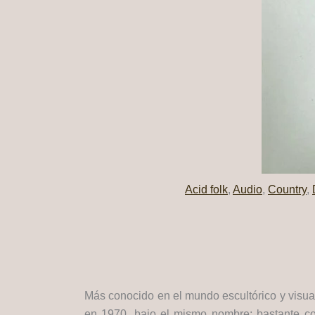
Acid folk
,
Audio
,
Country
,
Más conocido en el mundo escultórico y visua
en 1970, bajo el mismo nombre; bastante c