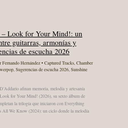
– Look for Your Mind!: un
tre guitarras, armonías y
rencias de escucha 2026
r
Fernando Hernández
•
Captured Tracks
,
Chamber
werpop
,
Sugerencias de escucha 2026
,
Sunshine
D’Addario afinan memoria, melodía y artesanía
n Look for Your Mind! (2026), su sexto álbum de
letan la trilogía que iniciaron con Everything
 All We Know (2024): un ciclo donde la melodía