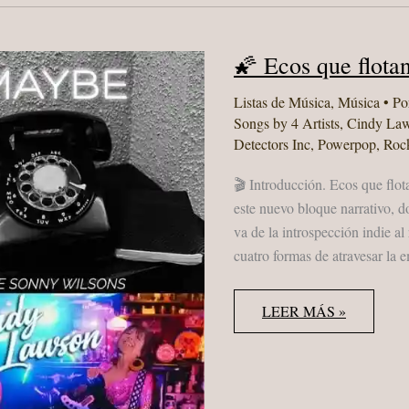
🌠 Ecos que flota
Listas de Música
,
Música
• Po
Songs by 4 Artists
,
Cindy La
Detectors Inc
,
Powerpop
,
Rock
🎬 Introducción. Ecos que flot
este nuevo bloque narrativo, 
va de la introspección indie al
cuatro formas de atravesar la 
🌠
LEER MÁS »
ECOS
QUE
FLOTAN
Y
VERDADES
QUE