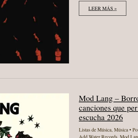
THE
LEER MÁS »
LEMON
TWIGS
–
LOOK
FOR
YOUR
MIND!:
UN
ÁLBUM
LUMINOSO
ENTRE
GUITARRAS,
ARMONÍAS
Y
ORFEBRERÍA
·
SUGERENCIAS
Mod Lang – Borro
DE
ESCUCHA
canciones que pe
2026
escucha 2026
Listas de Música
,
Música
• Po
Add Water Records
,
Mod Lan