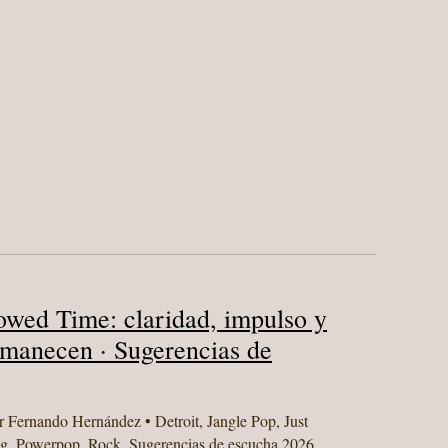
wed Time: claridad, impulso y
rmanecen · Sugerencias de
r
Fernando Hernández
•
Detroit
,
Jangle Pop
,
Just
g
,
Powerpop
,
Rock
,
Sugerencias de escucha 2026
,