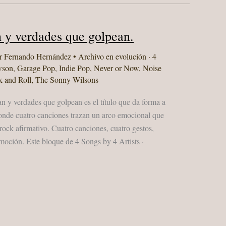
n y verdades que golpean.
r
Fernando Hernández
•
Archivo en evolución · 4
wson
,
Garage Pop
,
Indie Pop
,
Never or Now
,
Noise
 and Roll
,
The Sonny Wilsons
an y verdades que golpean es el título que da forma a
donde cuatro canciones trazan un arco emocional que
 rock afirmativo. Cuatro canciones, cuatro gestos,
emoción. Este bloque de 4 Songs by 4 Artists ·