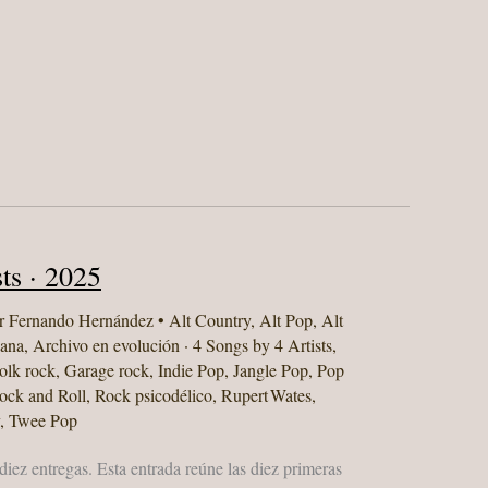
ts · 2025
r
Fernando Hernández
•
Alt Country
,
Alt Pop
,
Alt
ana
,
Archivo en evolución · 4 Songs by 4 Artists
,
olk rock
,
Garage rock
,
Indie Pop
,
Jangle Pop
,
Pop
ock and Roll
,
Rock psicodélico
,
Rupert Wates
,
,
Twee Pop
iez entregas. Esta entrada reúne las diez primeras