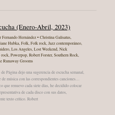
cucha (Enero-Abril, 2023)
r
Fernando Hernández
•
Christina Galisatus
,
iane Hubka
,
Folk
,
Folk rock
,
Jazz contemporáneo
,
nidero
,
Los Angeles
,
Lost Weekend
,
Nick
 rock
,
Powerpop
,
Robert Forster
,
Southern Rock
,
e Runaway Grooms
 de Página dejo una sugerencia de escucha semanal,
 de música con las correspondientes canciones…
 que renuevo cada siete días, he decidido colocar
epresentativa de cada disco con sus datos,
te texto crítico. Robert