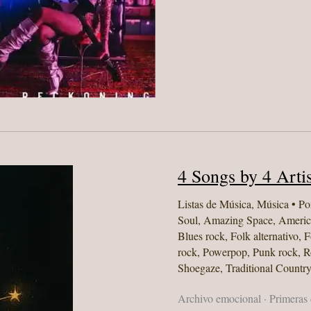
GOLPEAN.
4 Songs by 4 Artis
Listas de Música
,
Música
• Po
Soul
,
Amazing Space
,
Americ
Blues rock
,
Folk alternativo
,
F
rock
,
Powerpop
,
Punk rock
,
R
Shoegaze
,
Traditional Country
Archivo emocional · Primeras d