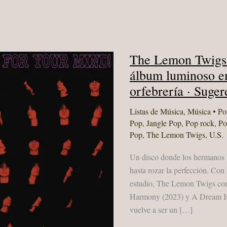
The Lemon Twigs 
álbum luminoso en
orfebrería · Suge
Listas de Música
,
Música
• Po
Pop
,
Jangle Pop
,
Pop rock
,
Po
Pop
,
The Lemon Twigs
,
U.S.
Un disco donde los hermanos 
hasta rozar la perfección. Co
estudio, The Lemon Twigs comp
Harmony (2023) y A Dream Is
vuelve a ser un […]