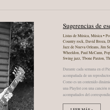
Sugerencias de es
Listas de Música
,
Música
• Po
Country rock
,
David Broza
,
D
Jazz de Nueva Orleans
,
Jim S
Wheeldon
,
Paul McCann
,
Pop
Swing jazz
,
Tbone Paxton
,
Th
Durante cada semana en el Pie
acompañada de un reproductor
Como es un contenido dinámico
una Playlist con una canción r
acompañados del correspondien
SUGERENCIAS
LEER MÁS »