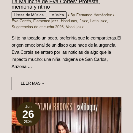
La Malinche de Eva Cortés: Protesta,
memoria y ritmo
Listas de Música
,
Música
• By
Fernando Hernández
•
Eva Cortés
,
Flamenco jazz
,
Honduras
,
Jazz
,
Latin jazz
,
Sugerencias de escucha 2026
,
Vocal jazz
Si te ha tocado un poco, preferiría que lo compartieras.El
origen emocional de un disco que nace de la urgencia.
Eva Cortés se enteró por las noticias de algo que la
impactó mucho: una niña indígena de San Carlos,
Arizona,…
LEER MÁS »
Jun
26
2026