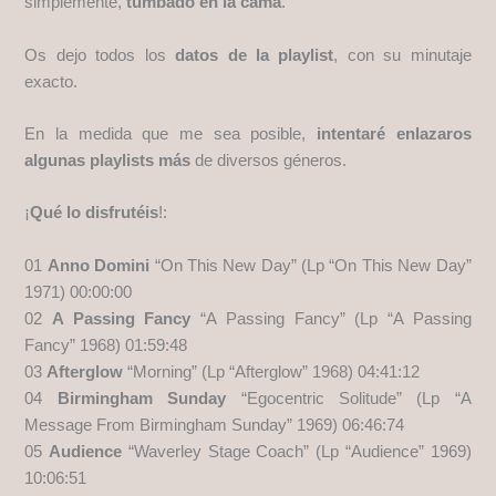
simplemente,
tumbado en la cama
.
Os dejo todos los
datos de la playlist
, con su minutaje
exacto.
En la medida que me sea posible,
intentaré enlazaros
algunas playlists más
de diversos géneros.
¡
Qué lo disfrutéis
!:
01
Anno Domini
“On This New Day” (Lp “On This New Day”
1971) 00:00:00
02
A Passing Fancy
“A Passing Fancy” (Lp “A Passing
Fancy” 1968) 01:59:48
03
Afterglow
“Morning” (Lp “Afterglow” 1968) 04:41:12
04
Birmingham Sunday
“Egocentric Solitude” (Lp “A
Message From Birmingham Sunday” 1969) 06:46:74
05
Audience
“Waverley Stage Coach” (Lp “Audience” 1969)
10:06:51