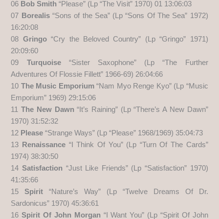
06
Bob Smith
“Please” (Lp “The Visit” 1970) 01 13:06:03
07
Borealis
“Sons of the Sea” (Lp “Sons Of The Sea” 1972)
16:20:08
08
Gringo
“Cry the Beloved Country” (Lp “Gringo” 1971)
20:09:60
09
Turquoise
“Sister Saxophone” (Lp “The Further
Adventures Of Flossie Fillett” 1966-69) 26:04:66
10
The Music Emporium
“Nam Myo Renge Kyo” (Lp “Music
Emporium” 1969) 29:15:06
11
The New Dawn
“It’s Raining” (Lp “There’s A New Dawn”
1970) 31:52:32
12
Please
“Strange Ways” (Lp “Please” 1968/1969) 35:04:73
13
Renaissance
“I Think Of You” (Lp “Turn Of The Cards”
1974) 38:30:50
14
Satisfaction
“Just Like Friends” (Lp “Satisfaction” 1970)
41:35:66
15
Spirit
“Nature’s Way” (Lp “Twelve Dreams Of Dr.
Sardonicus” 1970) 45:36:61
16
Spirit Of John Morgan
“I Want You” (Lp “Spirit Of John