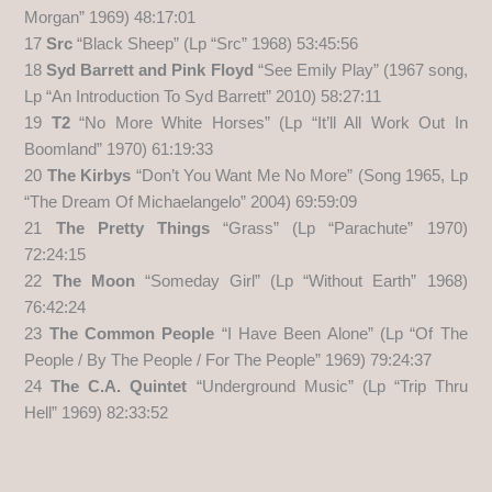
Morgan” 1969) 48:17:01
17
Src
“Black Sheep” (Lp “Src” 1968) 53:45:56
18
Syd Barrett and Pink Floyd
“See Emily Play” (1967 song,
Lp “An Introduction To Syd Barrett” 2010) 58:27:11
19
T2
“No More White Horses” (Lp “It’ll All Work Out In
Boomland” 1970) 61:19:33
20
The Kirbys
“Don’t You Want Me No More” (Song 1965, Lp
“The Dream Of Michaelangelo” 2004) 69:59:09
21
The Pretty Things
“Grass” (Lp “Parachute” 1970)
72:24:15
22
The Moon
“Someday Girl” (Lp “Without Earth” 1968)
76:42:24
23
The Common People
“I Have Been Alone” (Lp “Of The
People / By The People / For The People” 1969) 79:24:37
24
The C.A. Quintet
“Underground Music” (Lp “Trip Thru
Hell” 1969) 82:33:52