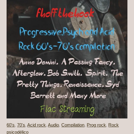
60's
,
70's
,
Acid rock
,
Audio
,
Compilation
,
Prog rock
,
Rock
psicodélico