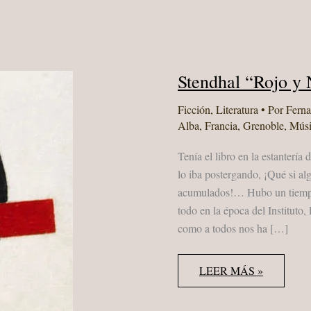
Stendhal “Rojo y
Ficción
,
Literatura
• Por
Fern
Alba
,
Francia
,
Grenoble
,
Músi
Tenía el libro en la estanterí
lo iba postergando, ¡Qué si al
acumulados!… Hubo un tiempo 
todo en la época del Instituto
como a todos nos ha […]
STENDHAL
LEER MÁS »
“ROJO
Y
NEGRO”