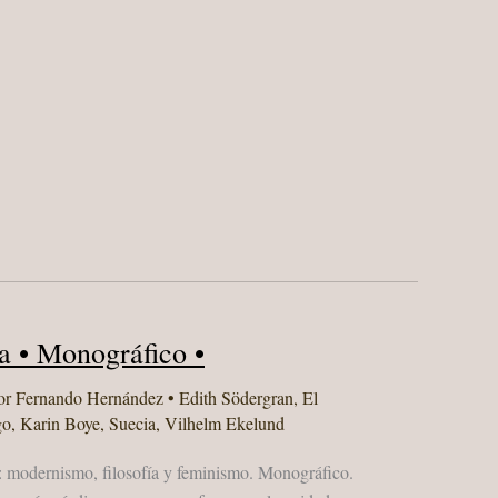
a • Monográfico •
or
Fernando Hernández
•
Edith Södergran
,
El
go
,
Karin Boye
,
Suecia
,
Vilhelm Ekelund
: modernismo, filosofía y feminismo. Monográfico.