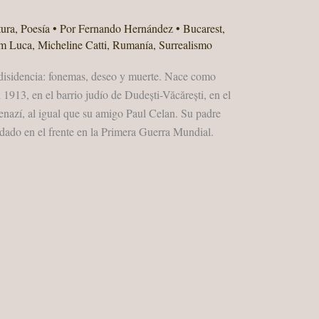
tura
,
Poesía
• Por
Fernando Hernández
•
Bucarest
,
im Luca
,
Micheline Catti
,
Rumanía
,
Surrealismo
disidencia: fonemas, deseo y muerte. Nace como
913, en el barrio judío de Dudești-Văcărești, en el
enazí, al igual que su amigo Paul Celan. Su padre
dado en el frente en la Primera Guerra Mundial.