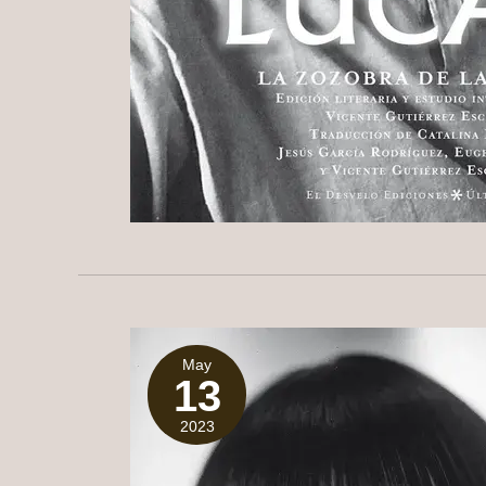
May
13
2023