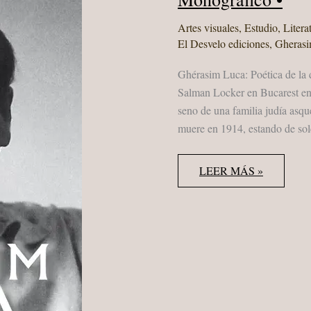
Artes visuales
,
Estudio
,
Litera
El Desvelo ediciones
,
Gheras
Ghérasim Luca: Poética de la 
Salman Locker en Bucarest en 1
seno de una familia judía asqu
muere en 1914, estando de sol
GHÉRASIM
LEER MÁS »
LUCA.
LA
ZOZOBRA
DE
LA
LENGUA
•
MONOGRÁFICO
•