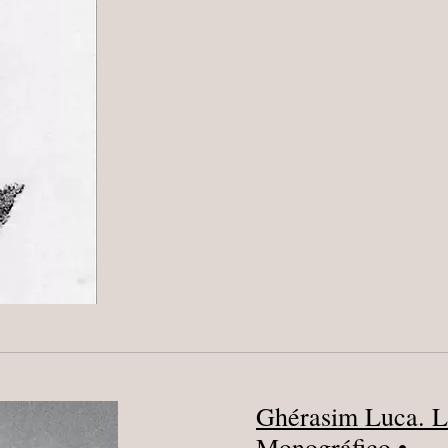
“LOCURA
Y
LITERATURA”
EL
DESVELO
Ghérasim Luca. La
Monográfico •