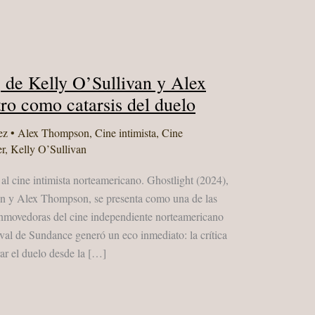
, de Kelly O’Sullivan y Alex
ro como catarsis del duelo
ez
•
Alex Thompson
,
Cine intimista
,
Cine
er
,
Kelly O’Sullivan
al cine intimista norteamericano. Ghostlight (2024),
an y Alex Thompson, se presenta como una de las
onmovedoras del cine independiente norteamericano
tival de Sundance generó un eco inmediato: la crítica
ar el duelo desde la […]