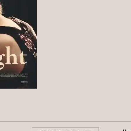
DE
KELLY
O’SULLIVAN
Y
ALEX
THOMPSON:
EL
TEATRO
COMO
CATARSIS
DEL
DUELO