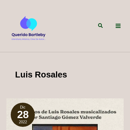
Ir
al
contenido
Buscar
Luis Rosales
Dic
28
2022