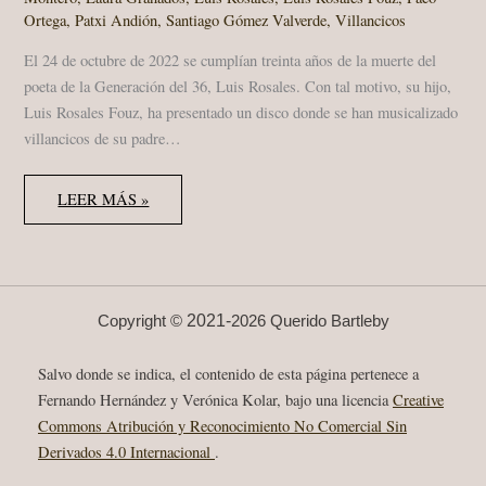
Ortega
,
Patxi Andión
,
Santiago Gómez Valverde
,
Villancicos
El 24 de octubre de 2022 se cumplían treinta años de la muerte del
poeta de la Generación del 36, Luis Rosales. Con tal motivo, su hijo,
Luis Rosales Fouz, ha presentado un disco donde se han musicalizado
villancicos de su padre…
VILLANCICOS
LEER MÁS »
DE
LUIS
ROSALES
MUSICALIZADOS
POR
SANTIAGO
GÓMEZ
VALVERDE
2021-
Copyright ©
2026 Querido Bartleby
Salvo donde se indica, el contenido de esta página pertenece a
Fernando Hernández y Verónica Kolar, bajo una licencia
Creative
Commons Atribución y Reconocimiento No Comercial Sin
Derivados 4.0 Internacional
.