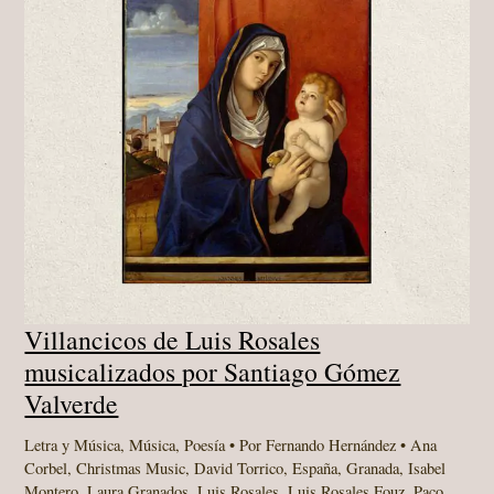
Villancicos de Luis Rosales
musicalizados por Santiago Gómez
Valverde
Letra y Música
,
Música
,
Poesía
• Por
Fernando Hernández
•
Ana
Corbel
,
Christmas Music
,
David Torrico
,
España
,
Granada
,
Isabel
Montero
,
Laura Granados
,
Luis Rosales
,
Luis Rosales Fouz
,
Paco