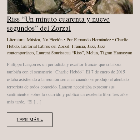
Riss “Un minuto cuarenta y nueve
segundos” del Zorzal
Literatura
,
Música
,
No Ficción
• Por
Fernando Hernández
•
Charlie
Hebdo
,
Editorial Libros del Zorzal
,
Francia
,
Jazz
,
Jazz
contemporáneo
,
Laurent Sourisseau “Riss”
,
Melun
,
Tigran Hamasyan
Philippe Lançon es un periodista y escritor francés que colabora
también con el semanario “Charlie Hebdo”. El 7 de enero de 2015
estaba asistiendo a la reunión semanal cuando se produjo el atentado
terrorista de todos conocido. Lançon necesitaba expresar sus
sentimientos sobre lo ocurrido y publicó un excelente libro tres años
más tarde, “El […]
RISS
LEER MÁS »
“UN
MINUTO
CUARENTA
Y