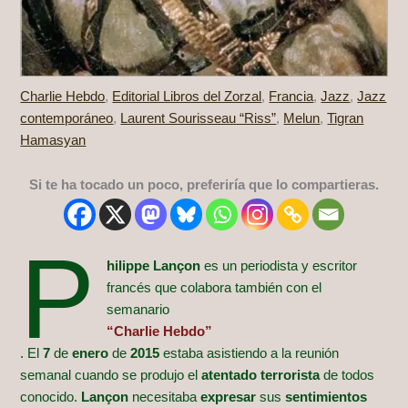
Charlie Hebdo
,
Editorial Libros del Zorzal
,
Francia
,
Jazz
,
Jazz
contemporáneo
,
Laurent Sourisseau “Riss”
,
Melun
,
Tigran
Hamasyan
Si te ha tocado un poco, preferiría que lo compartieras.
P
hilippe Lançon
es un periodista y escritor
francés que colabora también con el
semanario
“Charlie Hebdo”
. El
7
de
enero
de
2015
estaba asistiendo a la reunión
semanal cuando se produjo el
atentado terrorista
de todos
conocido.
Lançon
necesitaba
expresar
sus
sentimientos