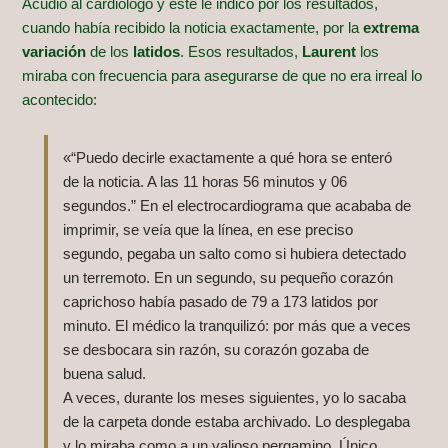
Acudió al cardiólogo y éste le indicó por los resultados,
cuando había recibido la noticia exactamente, por la
extrema
variación
de los
latidos
. Esos resultados,
Laurent
los
miraba con frecuencia para asegurarse de que no era irreal lo
acontecido:
«“Puedo decirle exactamente a qué hora se enteró
de la noticia. A las 11 horas 56 minutos y 06
segundos.” En el electrocardiograma que acababa de
imprimir, se veía que la línea, en ese preciso
segundo, pegaba un salto como si hubiera detectado
un terremoto. En un segundo, su pequeño corazón
caprichoso había pasado de 79 a 173 latidos por
minuto. El médico la tranquilizó: por más que a veces
se desbocara sin razón, su corazón gozaba de
buena salud.
A veces, durante los meses siguientes, yo lo sacaba
de la carpeta donde estaba archivado. Lo desplegaba
y lo miraba como a un valioso pergamino. Único