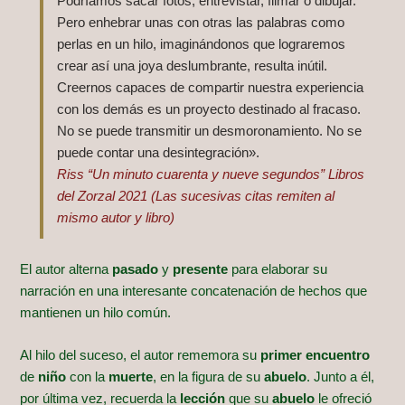
Podríamos sacar fotos, entrevistar, filmar o dibujar.
Pero enhebrar unas con otras las palabras como
perlas en un hilo, imaginándonos que lograremos
crear así una joya deslumbrante, resulta inútil.
Creernos capaces de compartir nuestra experiencia
con los demás es un proyecto destinado al fracaso.
No se puede transmitir un desmoronamiento. No se
puede contar una desintegración».
Riss “Un minuto cuarenta y nueve segundos” Libros
del Zorzal 2021 (Las sucesivas citas remiten al
mismo autor y libro)
El autor alterna
pasado
y
presente
para elaborar su
narración en una interesante concatenación de hechos que
mantienen un hilo común.
Al hilo del suceso, el autor rememora su
primer encuentro
de
niño
con la
muerte
, en la figura de su
abuelo
. Junto a él,
por última vez, recuerda la
lección
que su
abuelo
le ofreció