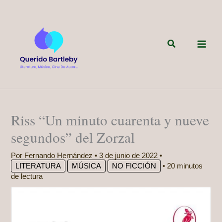
Ir
al
contenido
Buscar
Riss “Un minuto cuarenta y nueve
segundos” del Zorzal
Por
Fernando Hernández
•
3 de junio de 2022
•
LITERATURA
MÚSICA
NO FICCIÓN
•
20 minutos
de lectura