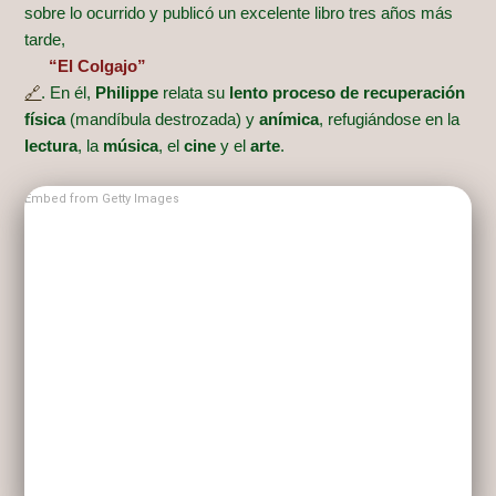
sobre lo ocurrido y publicó un excelente libro tres años más
tarde,
“El Colgajo”
🔗
. En él,
Philippe
relata su
lento proceso de recuperación
física
(mandíbula destrozada) y
anímica
, refugiándose en la
lectura
, la
música
, el
cine
y el
arte
.
Embed from Getty Images