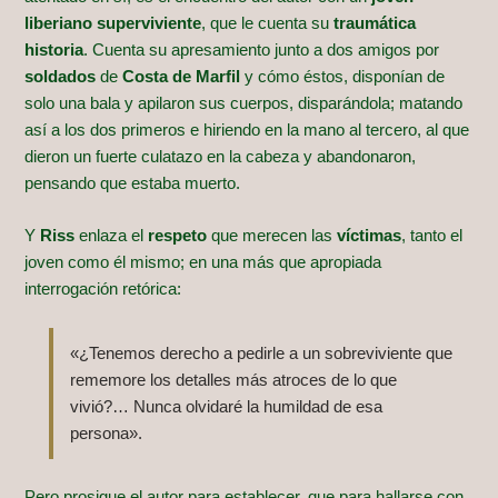
liberiano superviviente
, que le cuenta su
traumática
historia
. Cuenta su apresamiento junto a dos amigos por
soldados
de
Costa de Marfil
y cómo éstos, disponían de
solo una bala y apilaron sus cuerpos, disparándola; matando
así a los dos primeros e hiriendo en la mano al tercero, al que
dieron un fuerte culatazo en la cabeza y abandonaron,
pensando que estaba muerto.
Y
Riss
enlaza el
respeto
que merecen las
víctimas
, tanto el
joven como él mismo; en una más que apropiada
interrogación retórica:
«¿Tenemos derecho a pedirle a un sobreviviente que
rememore los detalles más atroces de lo que
vivió?… Nunca olvidaré la humildad de esa
persona».
Pero prosigue el autor para establecer, que para hallarse con