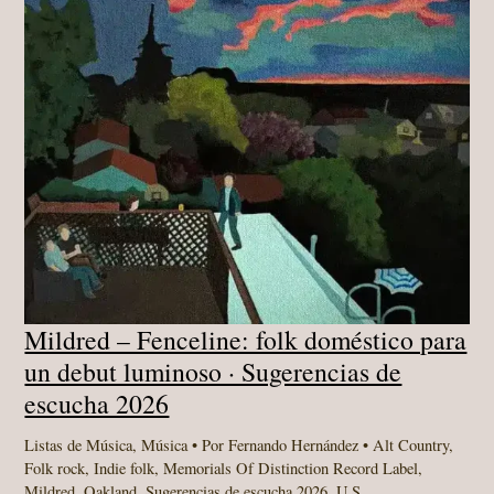
Mildred – Fenceline: folk doméstico para
un debut luminoso · Sugerencias de
escucha 2026
Listas de Música
,
Música
• Por
Fernando Hernández
•
Alt Country
,
Folk rock
,
Indie folk
,
Memorials Of Distinction Record Label
,
Mildred
,
Oakland
,
Sugerencias de escucha 2026
,
U.S.