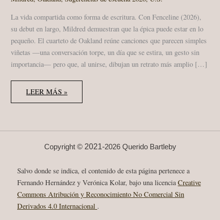
La vida compartida como forma de escritura. Con Fenceline (2026),
su debut en largo, Mildred demuestran que la épica puede estar en lo
pequeño. El cuarteto de Oakland reúne canciones que parecen simples
viñetas —una conversación torpe, un día que se estira, un gesto sin
importancia— pero que, al unirse, dibujan un retrato más amplio […]
MILDRED
LEER MÁS »
–
FENCELINE:
FOLK
DOMÉSTICO
PARA
UN
DEBUT
LUMINOSO
2021-
Copyright ©
2026 Querido Bartleby
·
SUGERENCIAS
DE
Salvo donde se indica, el contenido de esta página pertenece a
ESCUCHA
2026
Fernando Hernández y Verónica Kolar, bajo una licencia
Creative
Commons Atribución y Reconocimiento No Comercial Sin
Derivados 4.0 Internacional
.