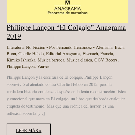
Philippe Lançon “El Colgajo” Anagrama
2019
Literatura
,
No Ficción
• Por
Fernando Hernández
•
Alemania
,
Bach
,
Bonn
,
Charlie Hebdo
,
Editorial Anagrama
,
Eisenach
,
Francia
,
Kimiko Ishizaka
,
Música barroca
,
Música clásica
,
OGV Recors
,
Philippe Lançon
,
Vanves
Philippe Lançon y la escritura de El colgajo. Philippe Lançon
sobrevivió al atentado contra Charlie Hebdo en 2015, pero la
verdadera historia comienza después: en la lenta reconstrucción física
y emocional que narra en El colgajo, un libro que desborda cualquier
etiqueta de testimonio. Más que una crónica del horror, es una
reflexión sobre la […]
PHILIPPE
LEER MÁS »
LANÇON