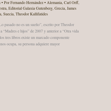
n
• Por
Fernando Hernández
•
Alemania
,
Carl Orff
,
stra
,
Editorial Galaxia Gutenberg
,
Grecia
,
James
a
,
Suecia
,
Theodor Kallifatides
Lo pasado no es un sueño”, escrito por Theodor
r a “Madres e hijos” de 2007 y anterior a “Otra vida
 los tres libros existe un marcado componente
e nos ocupa, su persona adquiere mayor