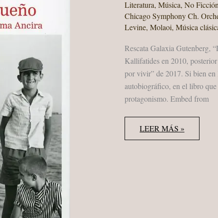
Literatura
,
Música
,
No Ficció
Chicago Symphony Ch. Orche
Levine
,
Molaoi
,
Música clásic
Rescata Galaxia Gutenberg, “
Kallifatides en 2010, posterio
por vivir” de 2017. Si bien en
autobiográfico, en el libro qu
protagonismo. Embed from
THEODOR
LEER MÁS »
KALLIFATIDES
“LO
PASADO
NO
ES
UN
SUEÑO”
GALAXIA
GUTENBERG
2021