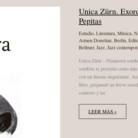
Unica Zürn. Exor
Pepitas
Estudio
,
Literatura
,
Música
,
N
Armen Donelian
,
Berlín
,
Edit
Bellmer
,
Jazz
,
Jazz contempor
Unica Zürn – Primavera sombrí
sombría se presenta como una 
con un lirismo inquietante. Ant
libro, prepararé un breve exord
contexto y las
UNICA
LEER MÁS »
ZÜRN.
EXORDIO.
“PRIMAVERA
SOMBRÍA”
PEPITAS