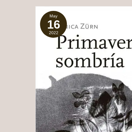
May
16
2022