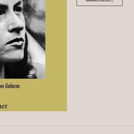
ZÜRN
“EL
HOMBRE
DEL
JAZMÍN
Y
OTROS
TEXTOS”
WUNDERKAMMER