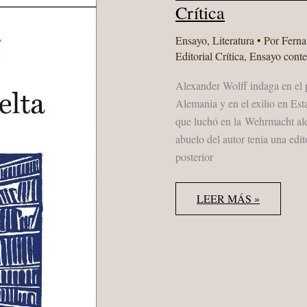
Crítica
Ensayo
,
Literatura
• Por
Fern
Editorial Crítica
,
Ensayo cont
Alexander Wolff indaga en el p
Alemania y en el exilio en Est
que luchó en la Wehrmacht al
abuelo del autor tenía una edit
posterior
ALEXANDER
LEER MÁS »
WOLFF
“PÁGINAS
DE
VUELTA
A
CASA”
CRÍTICA