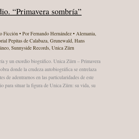
dio. “Primavera sombría”
o Ficción
• Por
Fernando Hernández
•
Alemania
,
orial Pepitas de Calabaza
,
Grunewald
,
Hans
áneo
,
Sunnyside Records
,
Unica Zürn
a y un exordio biográfico. Unica Zürn – Primavera
obra donde la crudeza autobiográfica se entrelaza
es de adentrarnos en las particularidades de este
io para situar la figura de Unica Zürn: su vida, su