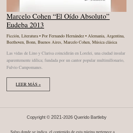
Marcelo Cohen “El Oído Absoluto”
Eudeba 2013
Ficción
,
Literatura
• Por
Fernando Hernández
•
Alemania
,
Argentina
,
Beethoven
,
Bonn
,
Buenos Aires
,
Marcelo Cohen
,
Música clásica
Las vidas de Lino y Clarisa coincidirán en Lorelei, una ciudad insular
aparentemente idílica; fundada por un cantor popular multimillonario,
Fulvio Campomanes.
MARCELO
LEER MÁS »
COHEN
“EL
OÍDO
ABSOLUTO”
EUDEBA
2013
2021-
Copyright ©
2026 Querido Bartleby
Salvo donde se indica, el contenido de esta página pertenece a