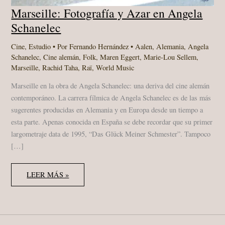
Marseille: Fotografía y Azar en Angela
Schanelec
Cine
,
Estudio
• Por
Fernando Hernández
•
Aalen
,
Alemania
,
Angela
Schanelec
,
Cine alemán
,
Folk
,
Maren Eggert
,
Marie-Lou Sellem
,
Marseille
,
Rachid Taha
,
Raï
,
World Music
Marseille en la obra de Angela Schanelec: una deriva del cine alemán
contemporáneo. La carrera fílmica de Angela Schanelec es de las más
sugerentes producidas en Alemania y en Europa desde un tiempo a
esta parte. Apenas conocida en España se debe recordar que su primer
largometraje data de 1995, “Das Glück Meiner Schmester”. Tampoco
[…]
MARSEILLE:
LEER MÁS »
FOTOGRAFÍA
Y
AZAR
EN
ANGELA
SCHANELEC