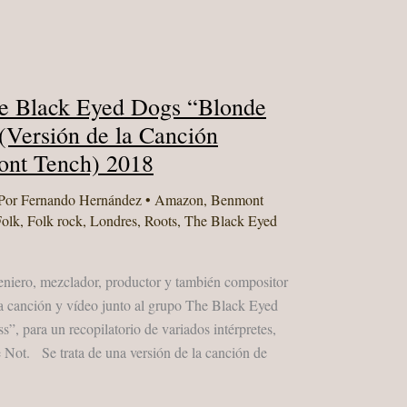
e Black Eyed Dogs “Blonde
 (Versión de la Canción
ont Tench) 2018
Por
Fernando Hernández
•
Amazon
,
Benmont
Folk
,
Folk rock
,
Londres
,
Roots
,
The Black Eyed
niero, mezclador, productor y también compositor
na canción y vídeo junto al grupo The Black Eyed
”, para un recopilatorio de variados intérpretes,
Not. Se trata de una versión de la canción de