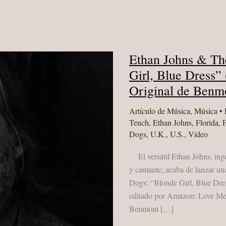
Ethan Johns & Th
Girl, Blue Dress”
Original de Benm
Artículo de Música
,
Música
• 
Tench
,
Ethan Johns
,
Florida
,
Dogs
,
U.K.
,
U.S.
,
Vídeo
El versátil Ethan Johns, inge
y cantante; acaba de lanzar u
Dogs: “Blonde Girl, Blue Dress
editado por Amazon: Love Me 
Benmont […]