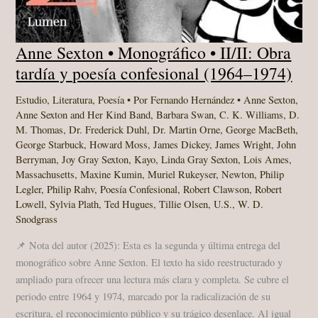
Anne Sexton • Monográfico • II/II: Obra
tardía y poesía confesional (1964–1974)
Estudio
,
Literatura
,
Poesía
• Por
Fernando Hernández
•
Anne Sexton
,
Anne Sexton and Her Kind Band
,
Barbara Swan
,
C. K. Williams
,
D.
M. Thomas
,
Dr. Frederick Duhl
,
Dr. Martin Orne
,
George MacBeth
,
George Starbuck
,
Howard Moss
,
James Dickey
,
James Wright
,
John
Berryman
,
Joy Gray Sexton
,
Kayo
,
Linda Gray Sexton
,
Lois Ames
,
Massachusetts
,
Maxine Kumin
,
Muriel Rukeyser
,
Newton
,
Philip
Legler
,
Philip Rahv
,
Poesía Confesional
,
Robert Clawson
,
Robert
Lowell
,
Sylvia Plath
,
Ted Hugues
,
Tillie Olsen
,
U.S.
,
W. D.
Snodgrass
📌 Nota del autor (2025): Esta es la segunda y última entrega del
monográfico sobre Anne Sexton. El texto ha sido reestructurado y
ampliado para ofrecer una lectura más clara y completa. Se cubre el
periodo entre 1964 y 1974, marcado por la radicalización de su
escritura, el reconocimiento público y su trágico desenlace. Al igual