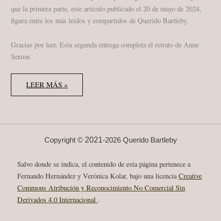
que la primera parte, este artículo publicado el 20 de mayo de 2024,
figura entre los más leídos y compartidos de Querido Bartleby.
Gracias por leer. Esta segunda entrega completa el retrato de Anne
Sexton.
ANNE
LEER MÁS »
SEXTON
•
MONOGRÁFICO
•
II/II:
OBRA
TARDÍA
Y
2021-
Copyright ©
2026 Querido Bartleby
POESÍA
CONFESIONAL
(1964–
Salvo donde se indica, el contenido de esta página pertenece a
1974)
Fernando Hernández y Verónica Kolar, bajo una licencia
Creative
Commons Atribución y Reconocimiento No Comercial Sin
Derivados 4.0 Internacional
.