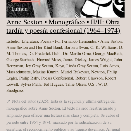
Anne Sexton • Monográfico • II/II: Obra
tardía y poesía confesional (1964–1974)
Estudio
,
Literatura
,
Poesía
• Por
Fernando Hernández
•
Anne Sexton
,
Anne Sexton and Her Kind Band
,
Barbara Swan
,
C. K. Williams
,
D.
M. Thomas
,
Dr. Frederick Duhl
,
Dr. Martin Orne
,
George MacBeth
,
George Starbuck
,
Howard Moss
,
James Dickey
,
James Wright
,
John
Berryman
,
Joy Gray Sexton
,
Kayo
,
Linda Gray Sexton
,
Lois Ames
,
Massachusetts
,
Maxine Kumin
,
Muriel Rukeyser
,
Newton
,
Philip
Legler
,
Philip Rahv
,
Poesía Confesional
,
Robert Clawson
,
Robert
Lowell
,
Sylvia Plath
,
Ted Hugues
,
Tillie Olsen
,
U.S.
,
W. D.
Snodgrass
📌 Nota del autor (2025): Esta es la segunda y última entrega del
monográfico sobre Anne Sexton. El texto ha sido reestructurado y
ampliado para ofrecer una lectura más clara y completa. Se cubre el
periodo entre 1964 y 1974, marcado por la radicalización de su
escritura, el reconocimiento público y su trágico desenlace. Al igual