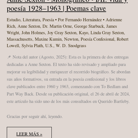
poesía 1928–1963 | Poemas clave
Estudio
,
Literatura
,
Poesía
• Por
Fernando Hernández
•
Adrienne
Rich
,
Anne Sexton
,
Dr. Martin Orne
,
George Starbuck
,
James
Wright
,
John Holmes
,
Joy Gray Sexton
,
Kayo
,
Linda Gray Sexton
,
Massachusetts
,
Maxine Kumin
,
Newton
,
Poesía Confesional
,
Robert
Lowell
,
Sylvia Plath
,
U.S.
,
W. D. Snodgrass
📌 Nota del autor (Agosto, 2025): Esta es la primera de dos entregas
dedicadas a Anne Sexton. El texto ha sido revisado y ampliado para
mejorar su legibilidad y enriquecer el recorrido biográfico. Se abordan
sus años formativos, su entrada en la poesía confesional y los libros
clave publicados entre 1960 y 1963, comenzando con To Bedlam and
Part Way Back. Desde su publicación original, el 26 de abril de 2024,
este artículo ha sido uno de los más consultados en Querido Bartleby.
Gracias por seguir ahí, leyendo.
ANNE
LEER MÁS »
SEXTON