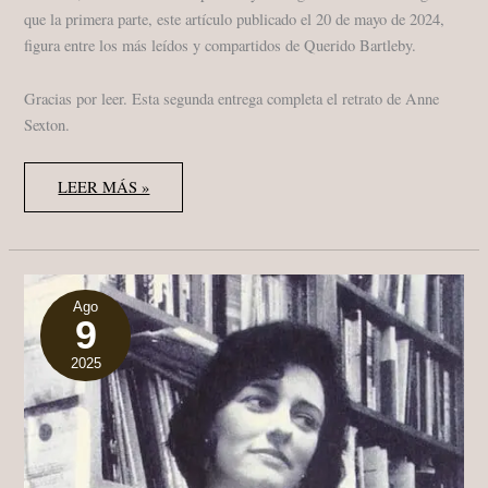
que la primera parte, este artículo publicado el 20 de mayo de 2024,
figura entre los más leídos y compartidos de Querido Bartleby.
Gracias por leer. Esta segunda entrega completa el retrato de Anne
Sexton.
ANNE
LEER MÁS »
SEXTON
•
MONOGRÁFICO
•
II/II:
OBRA
TARDÍA
Y
Ago
9
POESÍA
CONFESIONAL
(1964–
2025
1974)