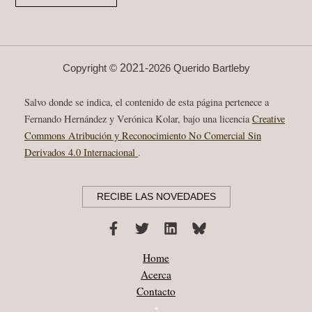
•
MONOGRÁFICO
•
I/II:
VIDA
Y
POESÍA
2021-
Copyright ©
2026 Querido Bartleby
1928–
1963
|
Salvo donde se indica, el contenido de esta página pertenece a
POEMAS
CLAVE
Fernando Hernández y Verónica Kolar, bajo una licencia
Creative
Commons Atribución y Reconocimiento No Comercial Sin
Derivados 4.0 Internacional
.
RECIBE LAS NOVEDADES
Home
Acerca
Contacto
•