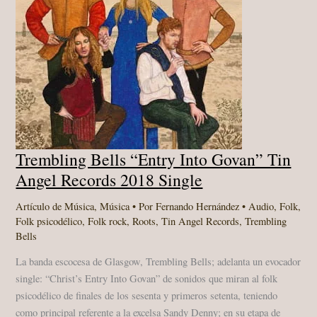
Trembling Bells “Entry Into Govan” Tin
Angel Records 2018 Single
Artículo de Música
,
Música
• Por
Fernando Hernández
•
Audio
,
Folk
,
Folk psicodélico
,
Folk rock
,
Roots
,
Tin Angel Records
,
Trembling
Bells
La banda escocesa de Glasgow, Trembling Bells; adelanta un evocador
single: “Christ’s Entry Into Govan” de sonidos que miran al folk
psicodélico de finales de los sesenta y primeros setenta, teniendo
como principal referente a la excelsa Sandy Denny; en su etapa de