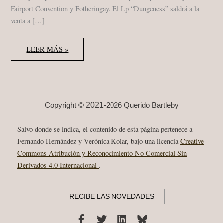
Fairport Convention y Fotheringay. El Lp “Dungeness” saldrá a la
venta a […]
TREMBLING
LEER MÁS »
BELLS
“ENTRY
INTO
GOVAN”
TIN
ANGEL
RECORDS
2018
2021-
Copyright ©
2026 Querido Bartleby
SINGLE
Salvo donde se indica, el contenido de esta página pertenece a
Fernando Hernández y Verónica Kolar, bajo una licencia
Creative
Commons Atribución y Reconocimiento No Comercial Sin
Derivados 4.0 Internacional
.
RECIBE LAS NOVEDADES