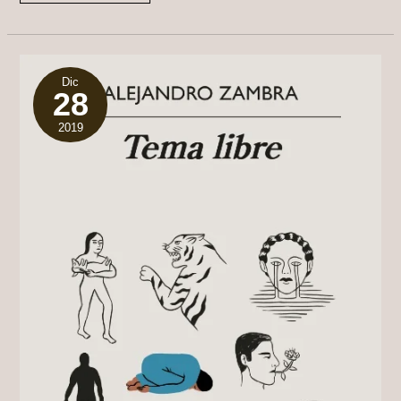
“NOSTALGIA
DEL
DESASTRE”
SEIX
BARRAL,
2024
Dic
28
2019