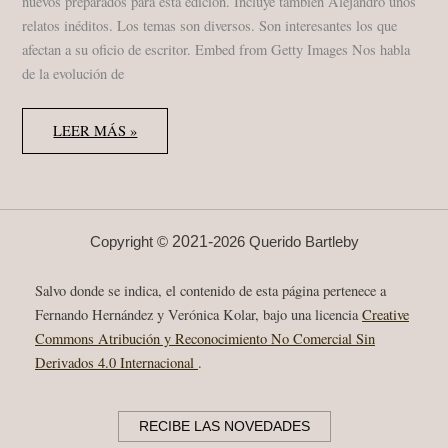
nuevos preparados para esta edición. Incluye también Alejandro unos
relatos inéditos. Los temas son diversos. Son interesantes los que
afectan a su oficio de escritor. Embed from Getty Images Nos habla
de la evolución de
ALEJANDRO
LEER MÁS »
ZAMBRA
“TEMA
LIBRE”
ANAGRAMA
2019
2021-
Copyright ©
2026 Querido Bartleby
Salvo donde se indica, el contenido de esta página pertenece a
Fernando Hernández y Verónica Kolar, bajo una licencia
Creative
Commons Atribución y Reconocimiento No Comercial Sin
Derivados 4.0 Internacional
.
RECIBE LAS NOVEDADES