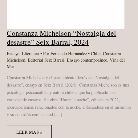
Constanza Michelson “Nostalgia del
desastre” Seix Barral, 2024
Ensayo
,
Literatura
• Por
Fernando Hernández
•
Chile
,
Constanza
Michelson
,
Editorial Seix Barral
,
Ensayo contemporáneo
,
Viña del
Mar
Constanza Michelson y el pensamiento detrás de “Nostalgia del
desastre”, ensayo en Seix Barral (2024). Constanza Michelson es una
psicóloga, psicoanalista y autora chilena que ha publicado una
variedad de ensayos. Su obra “Hacer la noche”, editada en 2022,
abordaba temas relacionados con la noche, enfocándose en el insomnio
y su conexión con la salud […]
CONSTANZA
LEER MÁS »
MICHELSON