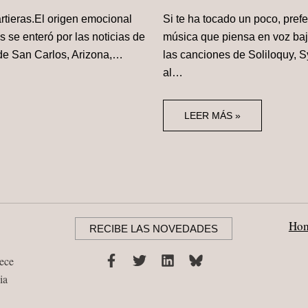
artieras.El origen emocional
Si te ha tocado un poco, prefe
 se enteró por las noticias de
música que piensa en voz baj
de San Carlos, Arizona,…
las canciones de Soliloquy, Sy
al…
LEER MÁS »
Ho
RECIBE LAS NOVEDADES
nece
ia