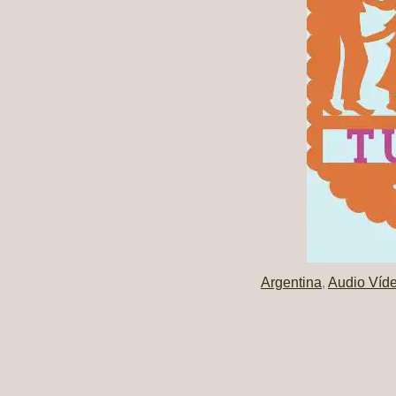
Argentina
,
Audio Víd