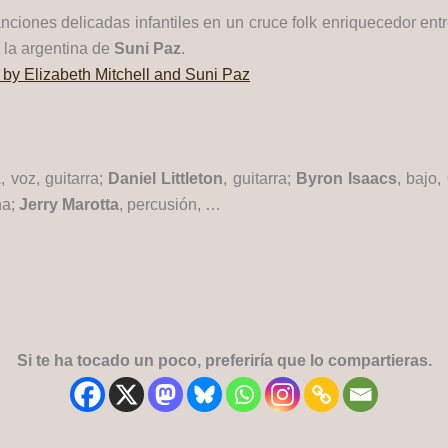
anciones delicadas infantiles en un cruce folk enriquecedor ent
 la argentina de
Suni Paz
.
l by Elizabeth Mitchell and Suni Paz
z
, voz, guitarra;
Daniel Littleton
, guitarra;
Byron Isaacs
, bajo,
na;
Jerry Marotta
, percusión, …
Si te ha tocado un poco, preferiría que lo compartieras.