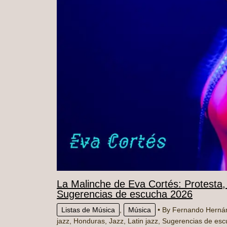
La Malinche de Eva Cortés: Protesta,
Sugerencias de escucha 2026
Listas de Música
,
Música
• By
Fernando Hern
jazz
,
Honduras
,
Jazz
,
Latin jazz
,
Sugerencias de esc