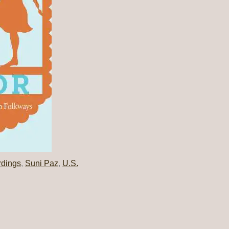
rdings
,
Suni Paz
,
U.S.