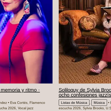
 memoria y ritmo ·
Soliloquy de Sylvia Bro
ocho confesiones jazzí
ández
•
Eva Cortés
,
Flamenco
Listas de Música
,
Música
• 
ucha 2026
,
Vocal jazz
escucha 2026
,
Sylvia Brooks
,
U.S