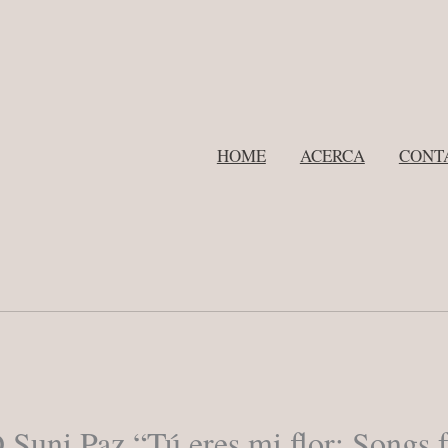
HOME
ACERCA
CONT
Suni Paz “Tú eres mi flor: Songs 