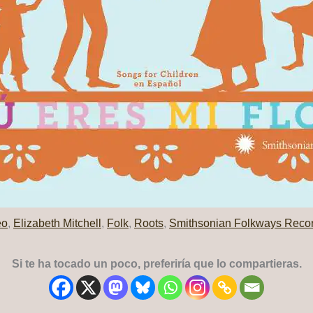
eo
,
Elizabeth Mitchell
,
Folk
,
Roots
,
Smithsonian Folkways Reco
Si te ha tocado un poco, preferiría que lo compartieras.