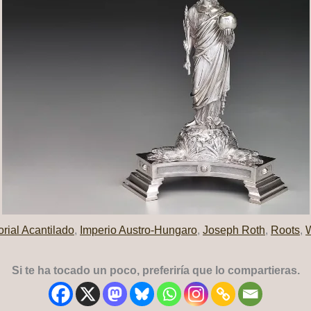
orial Acantilado
,
Imperio Austro-Hungaro
,
Joseph Roth
,
Roots
,
W
Si te ha tocado un poco, preferiría que lo compartieras.