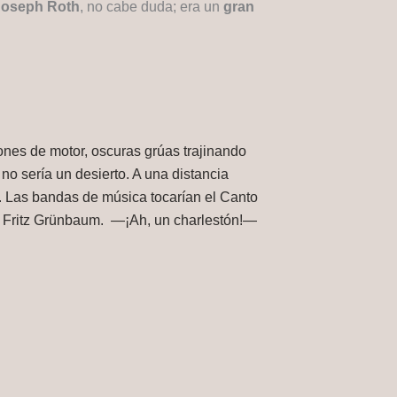
Joseph Roth
, no cabe duda; era un
gran
nes de motor, oscuras grúas trajinando
 no sería un desierto. A una distancia
re. Las bandas de música tocarían el Canto
r y Fritz Grünbaum. —¡Ah, un charlestón!—