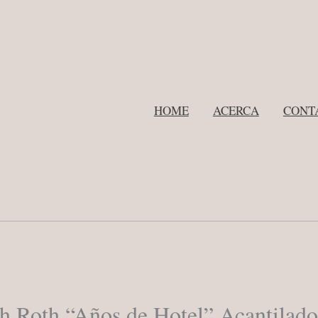
HOME
ACERCA
CONT
h Roth “Años de Hotel” Acantilad