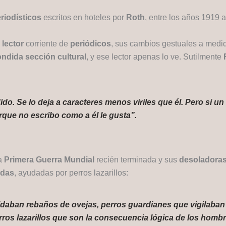
eriodísticos
escritos en hoteles por
Roth
, entre los años 1919 
 lector
corriente de
periódicos
, sus cambios gestuales a medi
ondida sección cultural
, y ese lector apenas lo ve. Sutilmente
o. Se lo deja a caracteres menos viriles que él. Pero si un 
orque no escribo como a él le gusta”.
la
Primera Guerra Mundial
recién terminada y sus
desoladora
adas
, ayudadas por perros lazarillos:
daban rebaños de ovejas, perros guardianes que vigilaban l
erros lazarillos que son la consecuencia lógica de los hombr