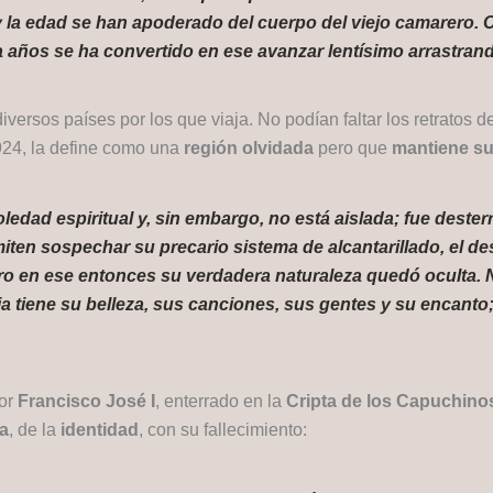
 y la edad se han apoderado del cuerpo del viejo camarero.
 años se ha convertido en ese avanzar lentísimo arrastrand
iversos países por los que viaja. No podían faltar los retratos 
924, la define como una
región olvidada
pero que
mantiene su 
oledad espiritual y, sin embargo, no está aislada; fue deste
miten sospechar su precario sistema de alcantarillado, el d
o en ese entonces su verdadera naturaleza quedó oculta. No 
zia tiene su belleza, sus canciones, sus gentes y su encanto;
dor
Francisco José I
, enterrado en la
Cripta de los Capuchino
ia
, de la
identidad
, con su fallecimiento: