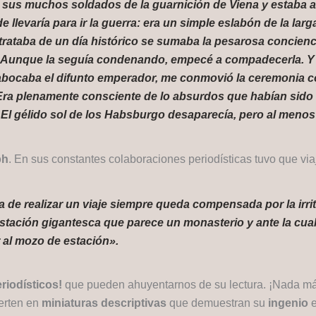
 sus muchos soldados de la guarnición de Viena y estaba al
evaría para ir la guerra: era un simple eslabón de la larg
ataba de un día histórico se sumaba la pesarosa conciencia
s. Aunque la seguía condenando, empecé a compadecerla. Y 
abocaba el difunto emperador, me conmovió la ceremonia co
. Era plenamente consciente de lo absurdos que habían sido
 El gélido sol de los Habsburgo desaparecía, pero al menos
ph
. En sus constantes colaboraciones periodísticas tuvo que via
a de realizar un viaje siempre queda compensada por la irri
tación gigantesca que parece un monasterio y ante la cual
 al mozo de estación».
eriodísticos!
que pueden ahuyentarnos de su lectura. ¡Nada más
ierten en
miniaturas descriptivas
que demuestran su
ingenio
e