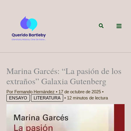
Ir
al
contenido
Buscar
Marina Garcés: “La pasión de los
extraños” Galaxia Gutenberg
Por
Fernando Hernández
•
17 de octubre de 2025
•
ENSAYO
LITERATURA
•
12 minutos de lectura