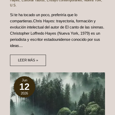
Hayes
,
Editorial Taurus
,
Ensayo contemporáneo
,
Nueva York
,
U.S.
Si te ha tocado un poco, preferiría que lo
compartieras.Chris Hayes: trayectoria, formación y
evolución intelectual del autor de El canto de las sirenas.
Christopher Loffredo Hayes (Nueva York, 1979) es un
periodista y escritor estadounidense conocido por sus
ideas…
LEER MÁS »
Jun
12
2026