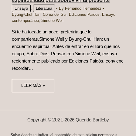
Ensayo
,
Literatura
• By
Fernando Hernández
•
Byung‑Chul Han
,
Corea del Sur
,
Ediciones Paidós
,
Ensayo
contemporáneo
,
Simone Weil
Si te ha tocado un poco, preferiría que lo
compartieras.Simone Weil y Byung‑Chul Han: un
encuentro espiritual. Antes de entrar en el libro que nos
ocupa, Sobre Dios. Pensar con Simone Weil, ensayo
recientemente publicado por Ediciones Paidós, conviene
recordar…
LEER MÁS »
2021-
Copyright ©
2026 Querido Bartleby
Salvo donde se indica, el contenido de esta página pertenece a