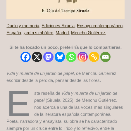
Duelo y memoria
,
Ediciones Siruela
,
Ensayo contemporáneo
,
España
,
jardín simbólico
,
Madrid
,
Menchu Gutiérrez
Si te ha tocado un poco, preferiría que lo compartieras.
Vida y muerte de un jardín de papel
, de Menchu Gutiérrez:
escribir desde la pérdida, pensar desde las flores.
E
sta reseña de
Vida y muerte de un jardín de
papel
(Siruela, 2025), de Menchu Gutiérrez,
nos acerca a una de las voces más singulares
de la literatura española contemporánea.
Poeta, narradora y ensayista, su obra se ha caracterizado
siempre por un cruce entre lo lírico y lo reflexivo, entre la