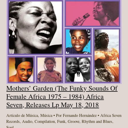
Mothers’ Garden (The Funky Sounds Of
Female Africa 1975 – 1984) Africa
Seven, Releases Lp May 18, 2018
Artículo de Música
,
Música
• Por
Fernando Hernández
•
Africa Seven
Records
,
Audio
,
Compilation
,
Funk
,
Groove
,
Rhythm and Blues
,
Soul