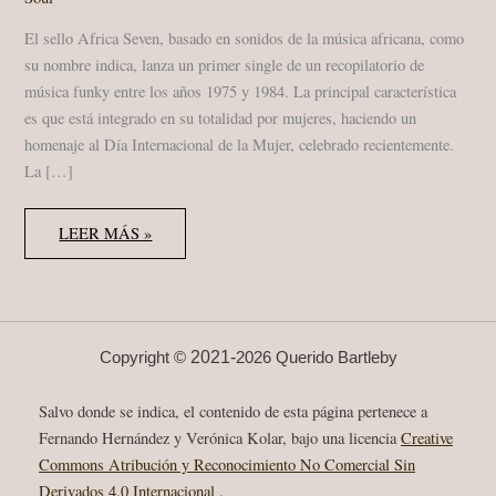
El sello Africa Seven, basado en sonidos de la música africana, como
su nombre indica, lanza un primer single de un recopilatorio de
música funky entre los años 1975 y 1984. La principal característica
es que está integrado en su totalidad por mujeres, haciendo un
homenaje al Día Internacional de la Mujer, celebrado recientemente.
La […]
MOTHERS’
LEER MÁS »
GARDEN
(THE
FUNKY
SOUNDS
OF
FEMALE
AFRICA
1975
2021-
Copyright ©
2026 Querido Bartleby
–
1984)
AFRICA
Salvo donde se indica, el contenido de esta página pertenece a
SEVEN,
RELEASES
Fernando Hernández y Verónica Kolar, bajo una licencia
Creative
LP
Commons Atribución y Reconocimiento No Comercial Sin
MAY
18,
Derivados 4.0 Internacional
.
2018