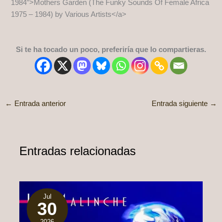
1984″>Mothers Garden (The Funky Sounds Of Female Africa
1975 – 1984) by Various Artists</a>
Si te ha tocado un poco, preferiría que lo compartieras.
←
Entrada anterior
Entrada siguiente
→
Entradas relacionadas
Jul
30
2026