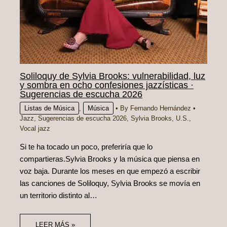
Soliloquy de Sylvia Brooks: vulnerabilidad, luz
y sombra en ocho confesiones jazzísticas ·
Sugerencias de escucha 2026
Listas de Música
,
Música
• By
Fernando Hernández
•
Jazz
,
Sugerencias de escucha 2026
,
Sylvia Brooks
,
U.S.
,
Vocal jazz
Si te ha tocado un poco, preferiría que lo
compartieras.Sylvia Brooks y la música que piensa en
voz baja. Durante los meses en que empezó a escribir
las canciones de Soliloquy, Sylvia Brooks se movía en
un territorio distinto al…
LEER MÁS »