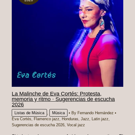
La Malinche de Eva Cortés: Protesta,
memoria y ritmo · Sugerencias de escucha
2026
Listas de Música
,
Música
• By
Fernando Hernández
•
Eva Cortés
,
Flamenco jazz
,
Honduras
,
Jazz
,
Latin jazz
,
Sugerencias de escucha 2026
,
Vocal jazz