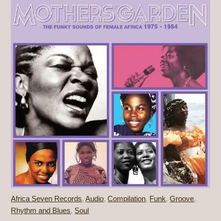
Africa Seven Records
,
Audio
,
Compilation
,
Funk
,
Groove
,
Rhythm and Blues
,
Soul