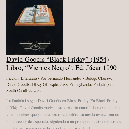
David Goodis “Black Friday” (1954)
Libro, “Viernes Negro”, Ed. Júcar 1990
Ficción
,
Literatura
• Por
Fernando Hernández
•
Bebop
,
Cheraw
,
David Goodis
,
Dizzy Gillespie
,
Jazz
,
Pennsylvania
,
Philadelphia
,
South Carolina
,
U.S.
La fatalidad según David Goodis en Black Friday. En Black Friday
(1954), David Goodis vuelve a su territorio natural: la noche, la culpa
y los hombres que ya no esperan redención. La novela avanza con un
pulso seco y desesperado, siguiendo a un protagonista atrapado en una
huida que parece no conducir a ninguna parte. […]