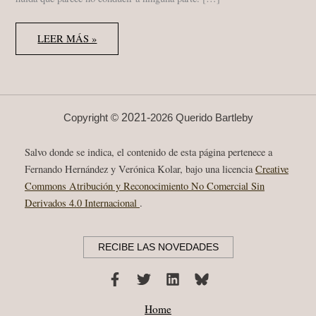
DAVID
LEER MÁS »
GOODIS
“BLACK
FRIDAY”
(1954)
LIBRO,
“VIERNES
NEGRO”,
ED.
2021-
Copyright ©
2026 Querido Bartleby
JÚCAR
1990
Salvo donde se indica, el contenido de esta página pertenece a
Fernando Hernández y Verónica Kolar, bajo una licencia
Creative
Commons Atribución y Reconocimiento No Comercial Sin
Derivados 4.0 Internacional
.
RECIBE LAS NOVEDADES
Home