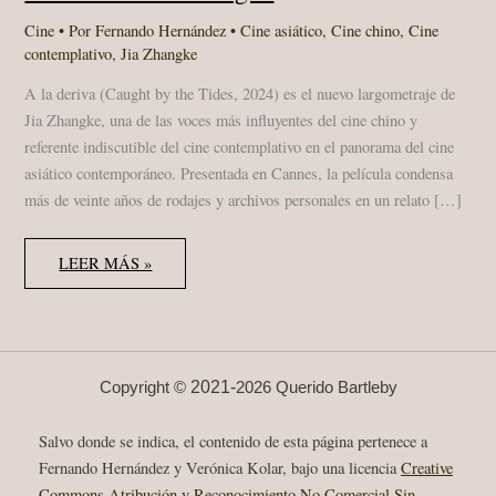
Cine
• Por
Fernando Hernández
•
Cine asiático
,
Cine chino
,
Cine
contemplativo
,
Jia Zhangke
A la deriva (Caught by the Tides, 2024) es el nuevo largometraje de
Jia Zhangke, una de las voces más influyentes del cine chino y
referente indiscutible del cine contemplativo en el panorama del cine
asiático contemporáneo. Presentada en Cannes, la película condensa
más de veinte años de rodajes y archivos personales en un relato […]
A
LEER MÁS »
LA
DERIVA
(2024):
MEMORIA,
SILENCIO
Y
TRÁNSITO
EN
2021-
Copyright ©
2026 Querido Bartleby
JIA
ZHANGKE
Salvo donde se indica, el contenido de esta página pertenece a
Fernando Hernández y Verónica Kolar, bajo una licencia
Creative
Commons Atribución y Reconocimiento No Comercial Sin