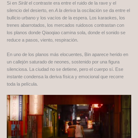
Si en
Sirât
el contraste era entre el ruido de la rave y el
silencio del desierto, en
A la deriva
la oscilación se da entre el
bullicio urbano y los vacíos de la espera. Los karaokes, los
trenes abarrotados, los mercados ruidosos contrastan con
los planos donde Qiaoqiao camina sola, donde el sonido se
reduce a pasos, viento, respiración.
En uno de los planos más elocuentes, Bin aparece herido en
un callejón saturado de neones, sostenido por una figura
silenciosa. La ciudad no se detiene, pero el cuerpo sí. Ese
instante condensa la deriva física y emocional que recorre
toda la película.