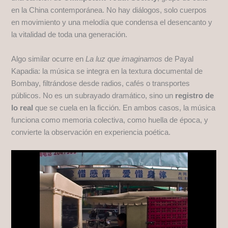
en la China contemporánea. No hay diálogos, solo cuerpos
en movimiento y una melodía que condensa el desencanto y
la vitalidad de toda una generación.
Algo similar ocurre en
La luz que imaginamos
de Payal
Kapadia: la música se integra en la textura documental de
Bombay, filtrándose desde radios, cafés o transportes
públicos. No es un subrayado dramático, sino un
registro de
lo real
que se cuela en la ficción. En ambos casos, la música
funciona como memoria colectiva, como huella de época, y
convierte la observación en experiencia poética.