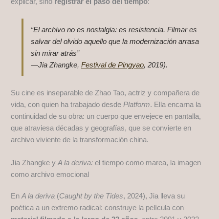
explicar, sino
registrar el paso del tiempo
:
“El archivo no es nostalgia: es resistencia. Filmar es
salvar del olvido aquello que la modernización arrasa
sin mirar atrás”
—Jia Zhangke,
Festival de Pingyao
, 2019).
Su cine es inseparable de Zhao Tao, actriz y compañera de
vida, con quien ha trabajado desde
Platform
. Ella encarna la
continuidad de su obra: un cuerpo que envejece en pantalla,
que atraviesa décadas y geografías, que se convierte en
archivo viviente de la transformación china.
Jia Zhangke y
A la deriva:
el tiempo como marea, la imagen
como archivo emocional
En
A la deriva
(
Caught by the Tides
, 2024), Jia lleva su
poética a un extremo radical: construye la película con