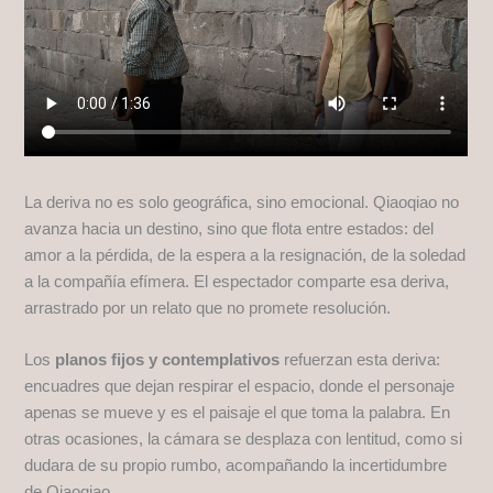
La deriva no es solo geográfica, sino emocional. Qiaoqiao no
avanza hacia un destino, sino que flota entre estados: del
amor a la pérdida, de la espera a la resignación, de la soledad
a la compañía efímera. El espectador comparte esa deriva,
arrastrado por un relato que no promete resolución.
Los
planos fijos y contemplativos
refuerzan esta deriva:
encuadres que dejan respirar el espacio, donde el personaje
apenas se mueve y es el paisaje el que toma la palabra. En
otras ocasiones, la cámara se desplaza con lentitud, como si
dudara de su propio rumbo, acompañando la incertidumbre
de Qiaoqiao.