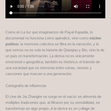
Como en
La luz que imaginamos
de Payal Kapadia, lo
documental no funciona como apéndice, sino como
núcleo
poético
: la memoria colectiva se filtra en la narración, y lo
que vemos no es solo la historia de Qiaoqiao y Bin, sino la de
un país en transformación. La deriva no es únicamente
emocional o geográfica, también es histórica: el tránsito de
una sociedad que se reinventa entre ruinas, neones y
canciones que marcan a una generación.
Cartografía de influencias
El cine de Jia Zhangke no surge en el vacío: se alimenta de
múltiples tradiciones que, al filtrarse por su sensibilidad, se
transforman en algo propio.
A la deriva
es un collage de