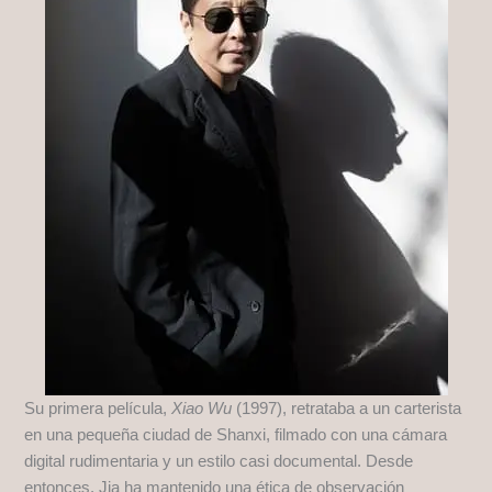
Su primera película,
Xiao Wu
(1997), retrataba a un carterista
en una pequeña ciudad de Shanxi, filmado con una cámara
digital rudimentaria y un estilo casi documental. Desde
entonces, Jia ha mantenido una ética de observación