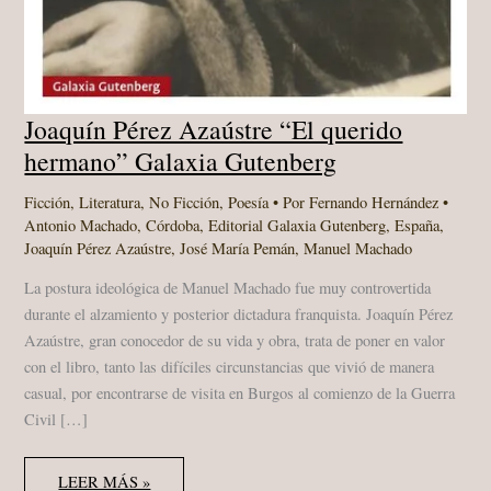
Joaquín Pérez Azaústre “El querido
hermano” Galaxia Gutenberg
Ficción
,
Literatura
,
No Ficción
,
Poesía
• Por
Fernando Hernández
•
Antonio Machado
,
Córdoba
,
Editorial Galaxia Gutenberg
,
España
,
Joaquín Pérez Azaústre
,
José María Pemán
,
Manuel Machado
La postura ideológica de Manuel Machado fue muy controvertida
durante el alzamiento y posterior dictadura franquista. Joaquín Pérez
Azaústre, gran conocedor de su vida y obra, trata de poner en valor
con el libro, tanto las difíciles circunstancias que vivió de manera
casual, por encontrarse de visita en Burgos al comienzo de la Guerra
Civil […]
JOAQUÍN
LEER MÁS »